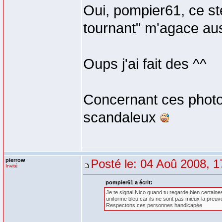
Oui, pompier61, ce s
tournant" m'agace aus
Oups j'ai fait des ^^
Concernant ces photos
scandaleux
pierrow
Posté le: 04 Aoû 2008, 1
Invité
pompier61 a écrit:
Je te signal Nico quand tu regarde bien certaines
uniforme bleu car ils ne sont pas mieux la preuv
Respectons ces personnes handicapée