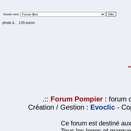
Sauter vers:
photo à . . 135 euros
.::
Forum Pompier
: forum d
Création / Gestion :
Evoclic
- Cop
Ce forum est destiné au
Tous les logos et marque