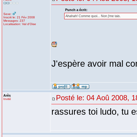
Punch a écrit:
Sexe:
Ahahah! Comme quoi... Non j'me tais.
Inscrit le: 21 Fév 2008
Messages: 237
Localisation: Val d'Oise
J'espère avoir mal co
Arès
Posté le: 04 Aoû 2008, 1
Invité
rassures toi ludo, tu e