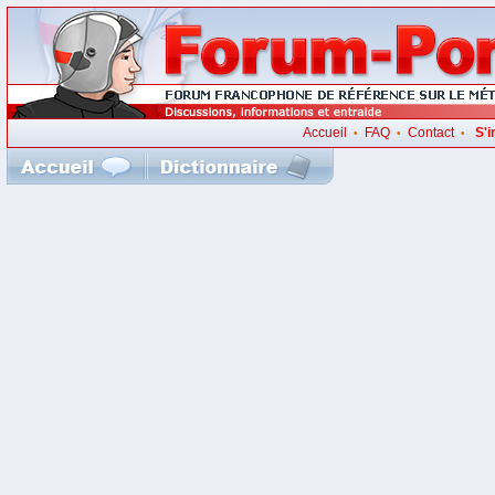
Accueil
FAQ
Contact
S'i
•
•
•