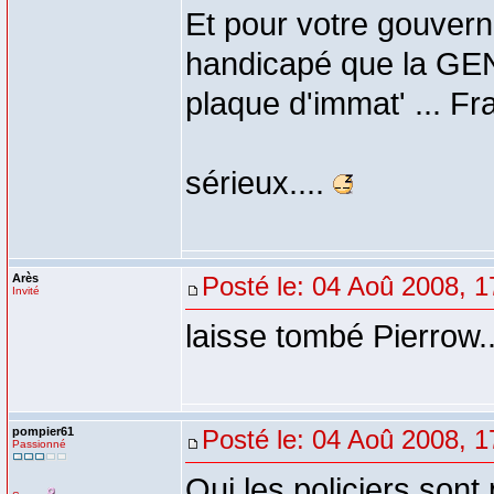
Et pour votre gouverne
handicapé que la GE
plaque d'immat' ... Fr
sérieux....
Arès
Posté le: 04 Aoû 2008, 1
Invité
laisse tombé Pierrow..
pompier61
Posté le: 04 Aoû 2008, 1
Passionné
Oui les policiers sont