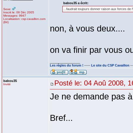
babou35 a écrit:
...faudrait toujours donner raison aux forces de 
Sexe:
Inscrit le: 06 Déc 2005
Messages: 9947
Localisation: csp-cavaillon.com
(84)
non, à vous deux....
on va finir par vous o
_________________
Les règles du forum !
-----
Le site du CSP Cavaillon
--
babou35
Posté le: 04 Aoû 2008, 1
Invité
Je ne demande pas à a
Bref...