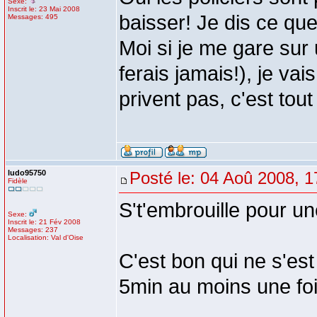
Sexe:
Inscrit le: 23 Mai 2008
baisser! Je dis ce que 
Messages: 495
Moi si je me gare sur
ferais jamais!), je va
privent pas, c'est tou
ludo95750
Posté le: 04 Aoû 2008, 1
Fidèle
S't'embrouille pour u
Sexe:
Inscrit le: 21 Fév 2008
Messages: 237
Localisation: Val d'Oise
C'est bon qui ne s'es
5min au moins une fo