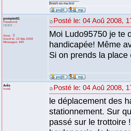
Breizh eo ma bro!
pompier61
Posté le: 04 Aoû 2008, 1
Passionné
Moi Ludo95750 je te d
Sexe:
Inscrit le: 23 Mai 2008
handicapée! Même ave
Messages: 495
Si on prends la place
Arès
Posté le: 04 Aoû 2008, 1
Invité
le déplacement des ha
stationnement. Sur qu
passé sur le trottoire 