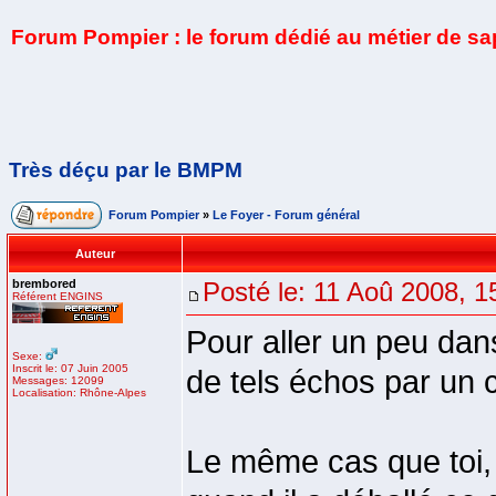
Forum Pompier : le forum dédié au métier de s
Très déçu par le BMPM
Forum Pompier
»
Le Foyer - Forum général
Auteur
brembored
Posté le: 11 Aoû 2008, 1
Référent ENGINS
Pour aller un peu da
Sexe:
Inscrit le: 07 Juin 2005
de tels échos par un c
Messages: 12099
Localisation: Rhône-Alpes
Le même cas que toi,