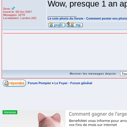
Wow, presque 1 an ap
Sexe:
Inscrit le: 08 Oct 2007
Messages: 3279
_________________
Localisation: Landes (40)
Le coin photo du forum
-
Comment poster vos phot
Montrer les messages depuis:
Forum Pompier
»
Le Foyer - Forum général