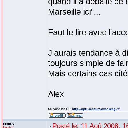
quand il a déballé ce qu
Marseille ici"...
Faut le lire avec l'ac
J'aurais tendance à di
toujours simple de fair
Mais certains cas ci
Alex
_________________
Sauvons les CPI
http://opti-secours.over-blog.fr/
titeuf77
Posté le: 11 Aoû 2008, 1
Habitué