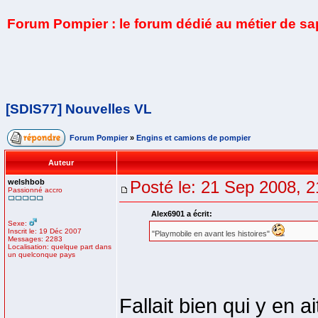
Forum Pompier : le forum dédié au métier de s
[SDIS77] Nouvelles VL
Forum Pompier
»
Engins et camions de pompier
Auteur
welshbob
Posté le: 21 Sep 2008, 2
Passionné accro
Alex6901 a écrit:
Sexe:
Inscrit le: 19 Déc 2007
"Playmobile en avant les histoires"
Messages: 2283
Localisation: quelque part dans
un quelconque pays
Fallait bien qui y en ai