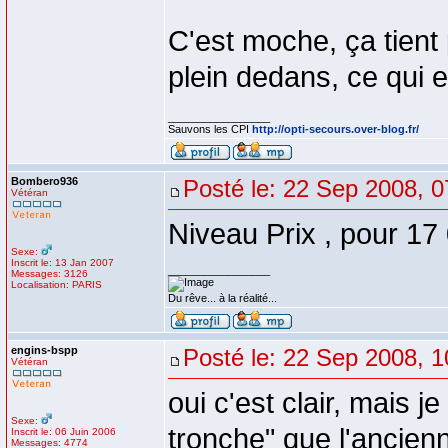
C'est moche, ça tient
plein dedans, ce qui 
_________________
Sauvons les CPI
http://opti-secours.over-blog.fr/
Bombero936
Posté le: 22 Sep 2008, 0
Vétéran
Niveau Prix , pour 17 
Sexe:
Inscrit le: 13 Jan 2007
_________________
Messages: 3126
Localisation: PARIS
Du rêve... à la réalité...
engins-bspp
Posté le: 22 Sep 2008, 1
Vétéran
oui c'est clair, mais j
Sexe:
tronche" que l'ancienne
Inscrit le: 06 Juin 2006
Messages: 4774