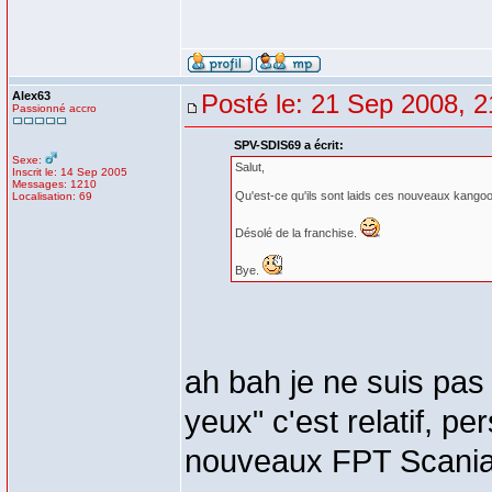
Alex63
Posté le: 21 Sep 2008, 2
Passionné accro
SPV-SDIS69 a écrit:
Sexe:
Salut,
Inscrit le: 14 Sep 2005
Messages: 1210
Qu'est-ce qu'ils sont laids ces nouveaux kangoo
Localisation: 69
Désolé de la franchise.
Bye.
ah bah je ne suis pas 
yeux" c'est relatif, p
nouveaux FPT Scania