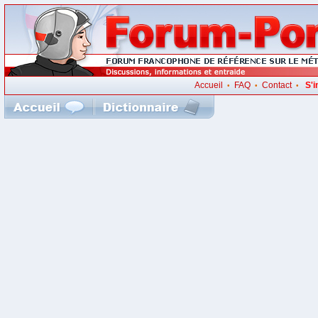
Accueil
FAQ
Contact
S'i
•
•
•