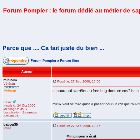
Forum Pompier : le forum dédié au métier de s
Parce que .... Ca fait juste du bien ...
Forum Pompier
»
Forum libre
Auteur
minioim
Posté le: 27 Sep 2008, 16:56
Vétéran
et pourquoi s'arrêter au free hug dans ce cas? hei
_________________
Sexe:
mieux vaut se taire quitte a passer pour un c*n que l'ouvri
Inscrit le: 24 Oct 2006
Messages: 3537
Localisation: Besançon
(Doubs:25)
babou35
Posté le: 27 Sep 2008, 19:37
Invité
Minipinpon a écrit: