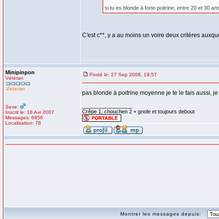
si tu es blonde à forte poitrine, entre 20 et 30
C'est c**, y a au moins un voire deux critères auxq
Minipinpon
Posté le: 27 Sep 2008, 19:57
Vétéran
pas blonde à poitrine moyenne je te le fais aussi, j
_________________
Sexe:
Crêpe 1, chouchen 2 + gnole et toujours debout
Inscrit le: 18 Avr 2007
Messages: 6856
Localisation: 78
Montrer les messages depuis: