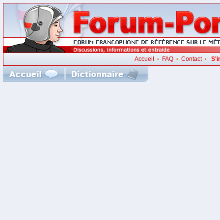
Accueil
FAQ
Contact
S'i
•
•
•