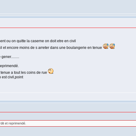
ent ou on quitte la caserne on doit etre en civil
ravail et encore moins de s arreter dans une boulangerie en tenue
ener.........
 reprimendé.
n tenue a tout les coins de rue
 est civil,point
rdit et reprimendé.