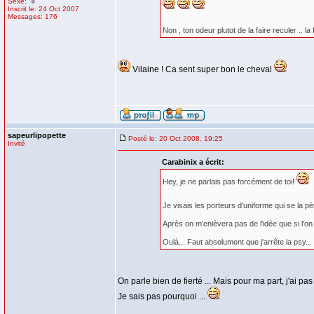
Sexe:
Inscrit le: 24 Oct 2007
Messages: 176
Non , ton odeur plutot de la faire reculer .. la 
Vilaine ! Ca sent super bon le cheval
sapeurlipopette
Posté le: 20 Oct 2008, 19:25
Invité
Carabinix a écrit:
Hey, je ne parlais pas forcément de toi!
Je visais les porteurs d'uniforme qui se la p
Après on m'enlèvera pas de l'idée que si l'on 
Oulà... Faut absolument que j'arrête la psy...
On parle bien de fierté ... Mais pour ma part, j'ai pas 
Je sais pas pourquoi ...