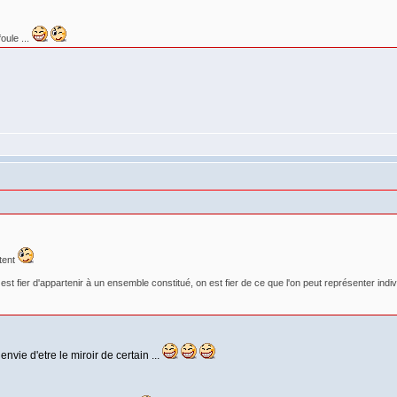
foule ...
ètent
est fier d'appartenir à un ensemble constitué, on est fier de ce que l'on peut représenter indiv
envie d'etre le miroir de certain ...