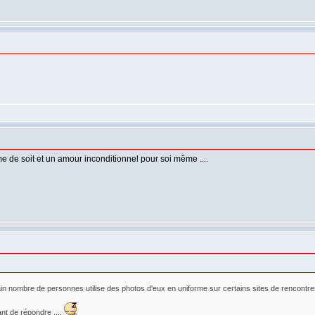
me de soit et un amour inconditionnel pour soi même ....
in nombre de personnes utilise des photos d'eux en uniforme sur certains sites de rencontres po
ant de répondre ....