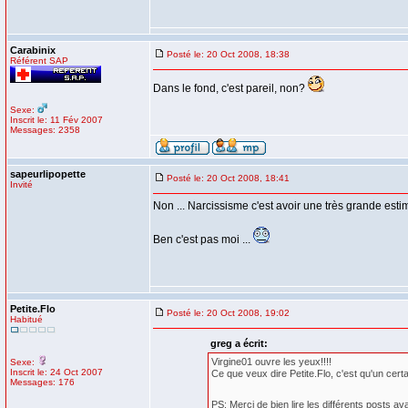
Carabinix
Posté le: 20 Oct 2008, 18:38
Référent SAP
Dans le fond, c'est pareil, non?
Sexe:
Inscrit le: 11 Fév 2007
Messages: 2358
sapeurlipopette
Posté le: 20 Oct 2008, 18:41
Invité
Non ... Narcissisme c'est avoir une très grande esti
Ben c'est pas moi ...
Petite.Flo
Posté le: 20 Oct 2008, 19:02
Habitué
greg a écrit:
Virgine01 ouvre les yeux!!!!
Sexe:
Inscrit le: 24 Oct 2007
Ce que veux dire Petite.Flo, c'est qu'un certa
Messages: 176
PS: Merci de bien lire les différents posts av