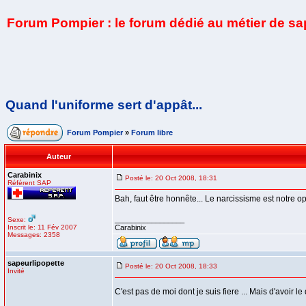
Forum Pompier : le forum dédié au métier de s
Quand l'uniforme sert d'appât...
Forum Pompier
»
Forum libre
Auteur
Carabinix
Posté le: 20 Oct 2008, 18:31
Référent SAP
Bah, faut être honnête... Le narcissisme est notre o
_________________
Sexe:
Inscrit le: 11 Fév 2007
Carabinix
Messages: 2358
sapeurlipopette
Posté le: 20 Oct 2008, 18:33
Invité
C'est pas de moi dont je suis fiere ... Mais d'avoir le 