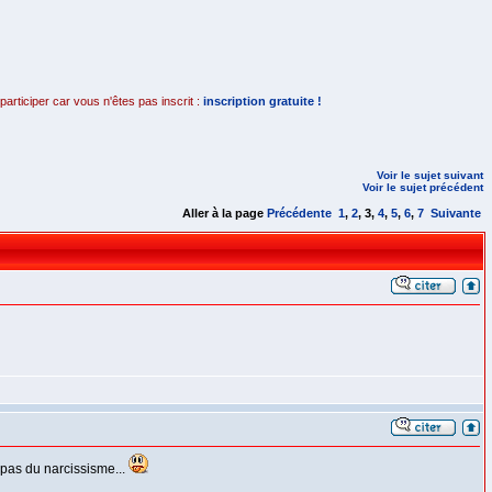
rticiper car vous n'êtes pas inscrit :
inscription gratuite !
Voir le sujet suivant
Voir le sujet précédent
Aller à la page
Précédente
1
,
2
,
3
,
4
,
5
,
6
,
7
Suivante
st pas du narcissisme...