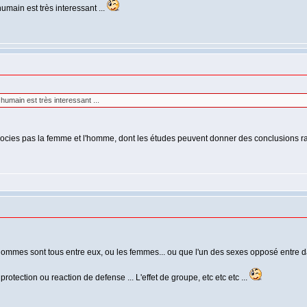
umain est très interessant ...
 humain est très interessant ...
issocies pas la femme et l'homme, dont les études peuvent donner des conclusions
s hommes sont tous entre eux, ou les femmes... ou que l'un des sexes opposé entre d
otection ou reaction de defense ... L'effet de groupe, etc etc etc ...