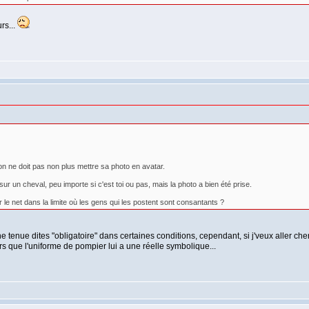
rs...
 on ne doit pas non plus mettre sa photo en avatar.
n sur un cheval, peu importe si c'est toi ou pas, mais la photo a bien été prise.
r le net dans la limite où les gens qui les postent sont consantants ?
ne tenue dites "obligatoire" dans certaines conditions, cependant, si j'veux aller c
ors que l'uniforme de pompier lui a une réelle symbolique...