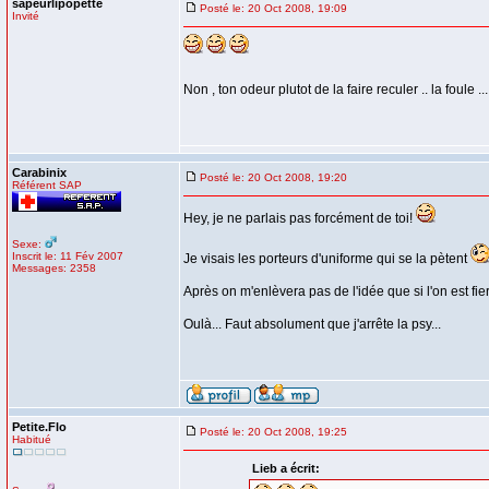
sapeurlipopette
Posté le: 20 Oct 2008, 19:09
Invité
Non , ton odeur plutot de la faire reculer .. la foule ..
Carabinix
Posté le: 20 Oct 2008, 19:20
Référent SAP
Hey, je ne parlais pas forcément de toi!
Sexe:
Inscrit le: 11 Fév 2007
Je visais les porteurs d'uniforme qui se la pètent
Messages: 2358
Après on m'enlèvera pas de l'idée que si l'on est fie
Oulà... Faut absolument que j'arrête la psy...
Petite.Flo
Posté le: 20 Oct 2008, 19:25
Habitué
Lieb a écrit: