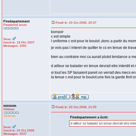
Firedepartement
Posté le: 20 Oct 2008, 20:37
Passionné accro
bonsoir
c est simple
Sexe:
l uniforme c est pour le boulot ,donc a partir du mom
Inscrit le: 19 Fév 2007
Messages: 1091
je vois pas l interet de quitter le cs en tenue de t
bien au contraire moi ca aurait plutot tendance a me g
d ailleur se balader en tenue devrait etre interdit et
si tout les SP faisaient pareil on verrait des mecs e
la tenue c est pour le boulot.une fois la garde finit on
minioim
Posté le: 20 Oct 2008, 21:05
Vétéran
Firedepartement a écrit:
d ailleur se balader en tenue devrait etre inte
Sexe:
Inscrit le: 24 Oct 2006
Messages: 3537