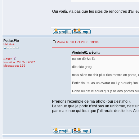
Oui voilà, y'a pas que les sites de rencontres d'ailleu
Petite.Flo
Posté le: 20 Oct 2008, 19:06
Habitué
Virginie01 a écrit:
oui on dérive là,
Sexe:
Inscrit le: 24 Oct 2007
Messages: 176
désolée greg,
mais si on ne doit plus rien mettre en photo,
Petite.flo : tu as un avatar ou il y a quelqu'u
Donc ou est le souci qu'il y ait des photos su
Prenons l'exemple de ma photo (oui c'est moi).
La tenue que je porte n'est pas un uniforme, c'est u
pas ma tenue qui fera que j'attirerais des foules. Al