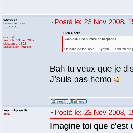
sacregor
Posté le: 23 Nov 2008, 1
Passionné accro
Lieb a écrit:
Sexe:
A son debut de numero de telephone ...
Inscrit le: 23 Juin 2007
Messages: 1362
Localisation: Angers
Il te parle de ton sexe ... Sympa ... Et toi, même
Bah tu veux que je dis
J'suis pas homo
sapeurlipopette
Posté le: 23 Nov 2008, 1
Invité
Imagine toi que c'est 