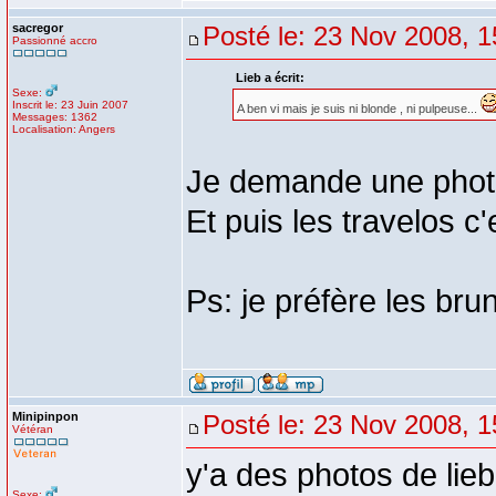
sacregor
Posté le: 23 Nov 2008, 1
Passionné accro
Lieb a écrit:
Sexe:
Inscrit le: 23 Juin 2007
A ben vi mais je suis ni blonde , ni pulpeuse...
Messages: 1362
Localisation: Angers
Je demande une pho
Et puis les travelos c
Ps: je préfère les br
Minipinpon
Posté le: 23 Nov 2008, 1
Vétéran
y'a des photos de lieb
Sexe: