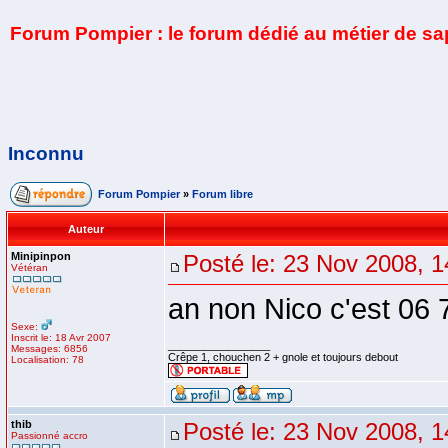
Forum Pompier : le forum dédié au métier de s
Inconnu
Forum Pompier
»
Forum libre
Auteur
Minipinpon
Posté le: 23 Nov 2008, 1
Vétéran
an non Nico c'est 06 
Sexe:
Inscrit le: 18 Avr 2007
_________________
Messages: 6856
Crêpe 1, chouchen 2 + gnole et toujours debout
Localisation: 78
thib
Posté le: 23 Nov 2008, 1
Passionné accro