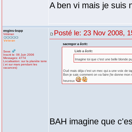
A ben vi mais je suis 
engins-bspp
Posté le: 23 Nov 2008, 1
Vétéran
sacregor a écrit:
Lieb a écrit:
Sexe:
Inscrit le: 06 Juin 2006
Messages: 4774
Imagine toi que c'est une belle blonde p
Localisation: sur la planète terre
( et sur mars pendant les
vacances)
Oué mais déja c'est un mec qui a une voix de ta
Bon je sais comment on va faire j'te donne mon nu
heureux
BAH imagine que c'est