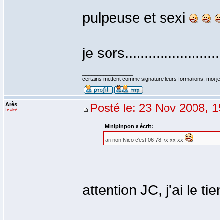
pulpeuse et sexi
je sors........................
_________________
certains mettent comme signature leurs formations, moi je 
Arès
Posté le: 23 Nov 2008, 1
Invité
Minipinpon a écrit:
an non Nico c'est 06 78 7x xx xx
attention JC, j'ai le t