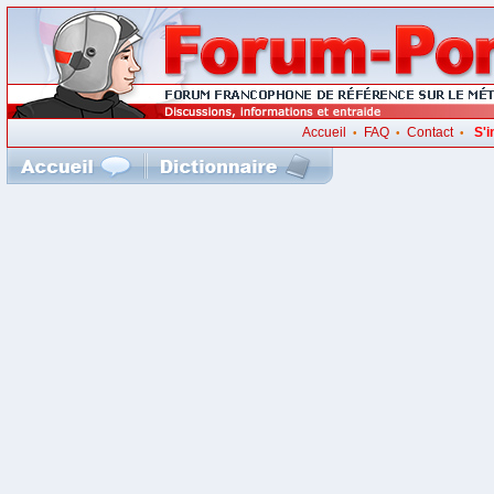
Accueil
FAQ
Contact
S'i
•
•
•