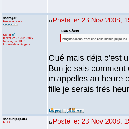
sacregor
Posté le: 23 Nov 2008, 1
Passionné accro
Lieb a écrit:
Sexe:
Inscrit le: 23 Juin 2007
Imagine toi que c'est une belle blonde pulpeuse .
Messages: 1362
Localisation: Angers
Oué mais déja c'est u
Bon je sais comment o
m'appelles au heure o
fille je serais très he
sapeurlipopette
Posté le: 23 Nov 2008, 1
Invité