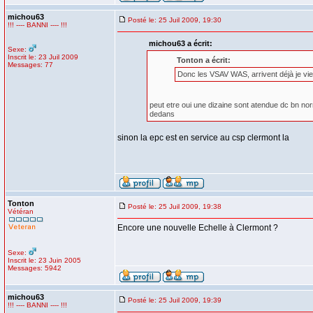
michou63
Posté le: 25 Juil 2009, 19:30
!!! ---- BANNI ---- !!!
michou63 a écrit:
Sexe:
Inscrit le: 23 Juil 2009
Tonton a écrit:
Messages: 77
Donc les VSAV WAS, arrivent déjà je vie
peut etre oui une dizaine sont atendue dc bn no
dedans
sinon la epc est en service au csp clermont la
Tonton
Posté le: 25 Juil 2009, 19:38
Vétéran
Encore une nouvelle Echelle à Clermont ?
Sexe:
Inscrit le: 23 Juin 2005
Messages: 5942
michou63
Posté le: 25 Juil 2009, 19:39
!!! ---- BANNI ---- !!!