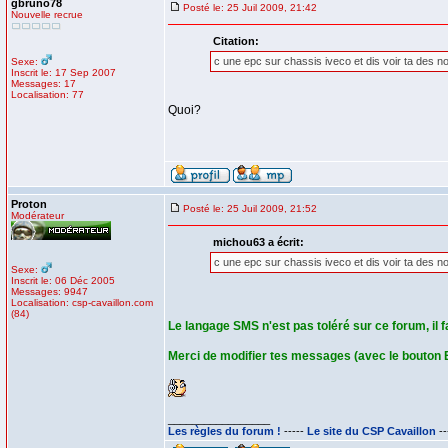
gbruno78
Posté le: 25 Juil 2009, 21:42
Nouvelle recrue
Citation:
c une epc sur chassis iveco et dis voir ta des no
Sexe:
Inscrit le: 17 Sep 2007
Messages: 17
Localisation: 77
Quoi?
Proton
Posté le: 25 Juil 2009, 21:52
Modérateur
michou63 a écrit:
c une epc sur chassis iveco et dis voir ta des no
Sexe:
Inscrit le: 06 Déc 2005
Messages: 9947
Localisation: csp-cavaillon.com
(84)
Le langage SMS n'est pas toléré sur ce forum, il fa
Merci de modifier tes messages (avec le bouton E
_________________
Les règles du forum !
-----
Le site du CSP Cavaillon
--