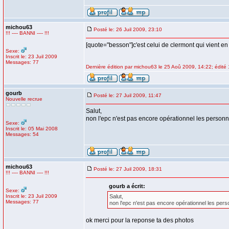
michou63
Posté le: 26 Juil 2009, 23:10
!!! ---- BANNI ---- !!!
[quote="besson"]c'est celui de clermont qui vient en 
Sexe:
Inscrit le: 23 Juil 2009
Messages: 77
Dernière édition par michou63 le 25 Aoû 2009, 14:22; édité 1
gourb
Posté le: 27 Juil 2009, 11:47
Nouvelle recrue
Salut,
non l'epc n'est pas encore opérationnel les personn
Sexe:
Inscrit le: 05 Mai 2008
Messages: 54
michou63
Posté le: 27 Juil 2009, 18:31
!!! ---- BANNI ---- !!!
gourb a écrit:
Sexe:
Inscrit le: 23 Juil 2009
Salut,
Messages: 77
non l'epc n'est pas encore opérationnel les pers
ok merci pour la reponse ta des photos