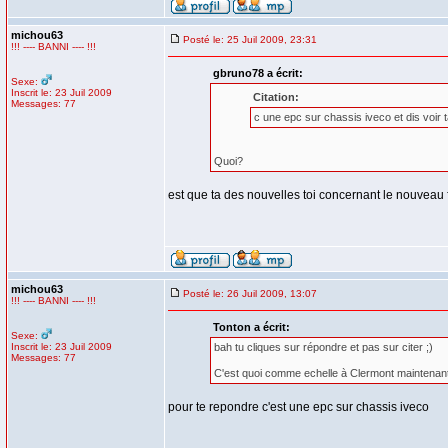
michou63
Posté le: 25 Juil 2009, 23:31
!!! ---- BANNI ---- !!!
gbruno78 a écrit:
Sexe:
Inscrit le: 23 Juil 2009
Citation:
Messages: 77
c une epc sur chassis iveco et dis voir t
Quoi?
est que ta des nouvelles toi concernant le nouveau 
michou63
Posté le: 26 Juil 2009, 13:07
!!! ---- BANNI ---- !!!
Tonton a écrit:
Sexe:
Inscrit le: 23 Juil 2009
bah tu cliques sur répondre et pas sur citer ;)
Messages: 77
C'est quoi comme echelle à Clermont maintenan
pour te repondre c'est une epc sur chassis iveco