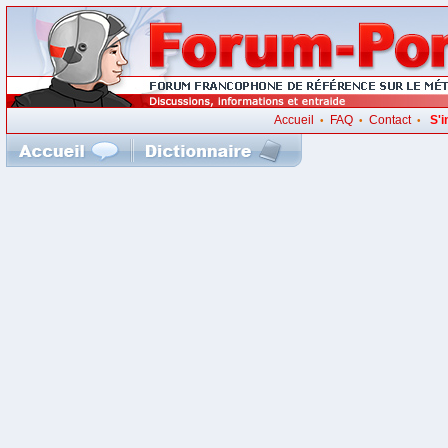
Accueil
FAQ
Contact
S'i
•
•
•