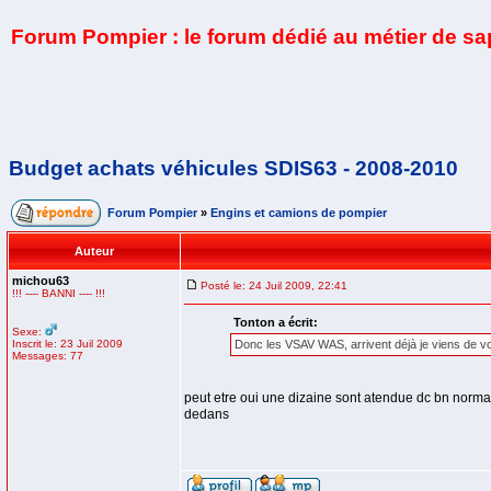
Forum Pompier : le forum dédié au métier de s
Budget achats véhicules SDIS63 - 2008-2010
Forum Pompier
»
Engins et camions de pompier
Auteur
michou63
Posté le: 24 Juil 2009, 22:41
!!! ---- BANNI ---- !!!
Tonton a écrit:
Sexe:
Inscrit le: 23 Juil 2009
Donc les VSAV WAS, arrivent déjà je viens de voi
Messages: 77
peut etre oui une dizaine sont atendue dc bn norma
dedans