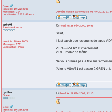
Sexe:
Inscrit le: 19 Mar 2008
Messages: 214
Dernière édition par cyrillus le 08 Avr 2015, 21:34
Localisation: ???? - France
spire01
Posté le: 28 Fév 2009, 10:55
Passionné accro
Salut,
Il faut savoir que les engins de types VI
Inscrit le: 28 Avr 2005
Messages: 1711
Localisation: Paris
VLR1---->VLR2 et inversement
VID1--->VID2 de même.....
Ne vous prenez pas la tête sur l'armeme
(Aller le VSAV51 est passer à GREN et l
cyrillus
Posté le: 28 Fév 2009, 12:15
Fidèle
Sexe:
Inscrit le: 19 Mar 2008