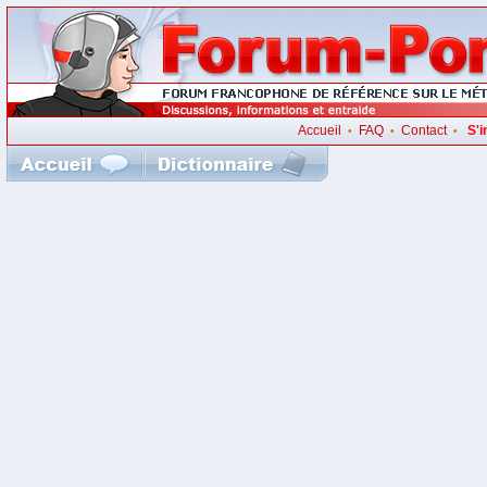
Accueil
FAQ
Contact
S'i
•
•
•