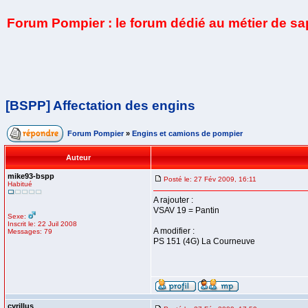
Forum Pompier : le forum dédié au métier de s
[BSPP] Affectation des engins
Forum Pompier
»
Engins et camions de pompier
Auteur
mike93-bspp
Posté le: 27 Fév 2009, 16:11
Habitué
A rajouter :
VSAV 19 = Pantin
Sexe:
Inscrit le: 22 Juil 2008
A modifier :
Messages: 79
PS 151 (4G) La Courneuve
cyrillus