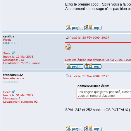
Et toi le premier coco... Spire vous à fai
Apparament le message n'est pas bien p
cyrillus
Posté le: 28 Fév 2009, 20:07
Fidèle
Sexe:
Inscrit le: 19 Mar 2008
Messages: 214
Dernière édition par cyrillus le 08 Avr 2015, 21:34
Localisation: ???? - France
francois9232
Posté le: 31 Mar 2009, 22:26
Nouvelle recrue
damien51000 a écrit:
Les engins que je n'ai pas sité, c'es
Sexe:
Inscrit le: 31 Mar 2009
vous en remerci d'avance.
Messages: 9
Localisation: suresnes 92
SPVL 242 et 252 sont au CS PUTEAUX ( 