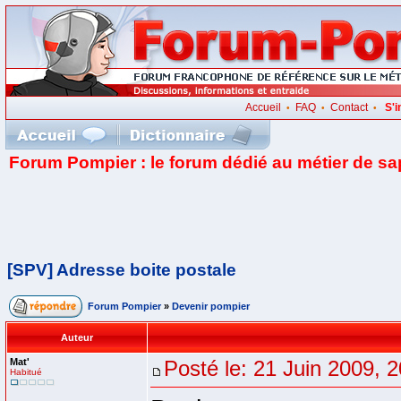
Accueil
FAQ
Contact
S'i
•
•
•
Forum Pompier : le forum dédié au métier de s
[SPV] Adresse boite postale
Forum Pompier
»
Devenir pompier
Auteur
Mat'
Posté le: 21 Juin 2009, 
Habitué