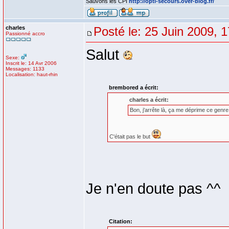
Sauvons les CPI
http://opti-secours.over-blog.fr/
charles
Posté le: 25 Juin 2009, 
Passionné accro
Salut
Sexe:
Inscrit le: 14 Avr 2006
Messages: 1133
Localisation: haut-rhin
brembored a écrit:
charles a écrit:
Bon, j'arrête là, ça me déprime ce genre
C'était pas le but
Je n'en doute pas ^^
Citation: