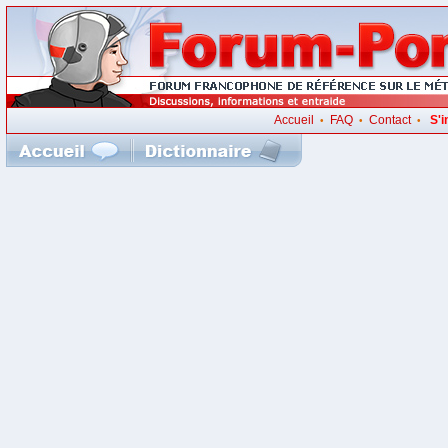
Accueil
FAQ
Contact
S'i
•
•
•