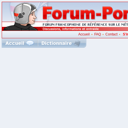
Accueil
FAQ
Contact
S'i
•
•
•