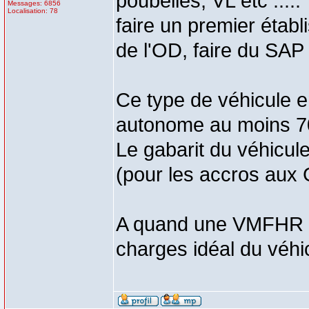
poubelles, VL etc .....
Messages: 6856
Localisation: 78
faire un premier établ
de l'OD, faire du SAP
Ce type de véhicule en
autonome au moins 70
Le gabarit du véhicul
(pour les accros au
A quand une VMFHR qu
charges idéal du véhi