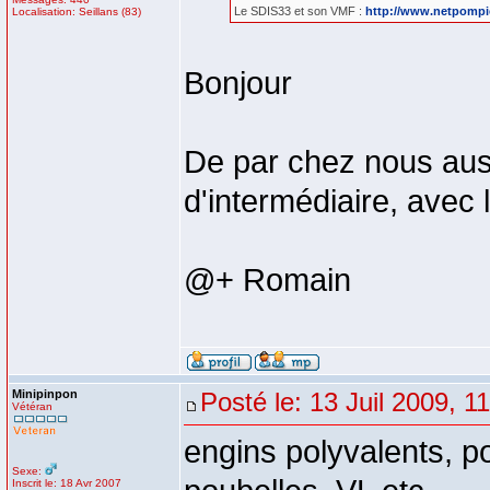
Le SDIS33 et son VMF :
http://www.netpompie
Localisation: Seillans (83)
Bonjour
De par chez nous aus
d'intermédiaire, avec 
@+ Romain
Minipinpon
Posté le: 13 Juil 2009, 1
Vétéran
engins polyvalents, po
Sexe:
Inscrit le: 18 Avr 2007