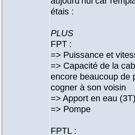
aujourd'hui car rempl
étais :
PLUS
FPT :
=> Puissance et vite
=> Capacité de la cab
encore beaucoup de p
cogner à son voisin
=> Apport en eau (3T
=> Pompe
FPTL :