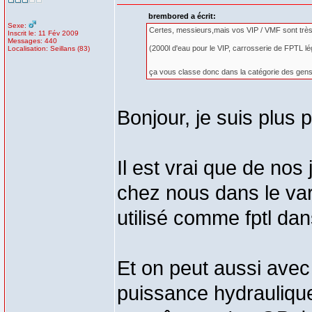
brembored a écrit:
Sexe:
Certes, messieurs,mais vos VIP / VMF sont trè
Inscrit le: 11 Fév 2009
Messages: 440
(2000l d'eau pour le VIP, carrosserie de FPTL l
Localisation: Seillans (83)
ça vous classe donc dans la catégorie des gens
Bonjour, je suis plus 
Il est vrai que de nos
chez nous dans le var 
utilisé comme fptl dan
Et on peut aussi ave
puissance hydrauliqu