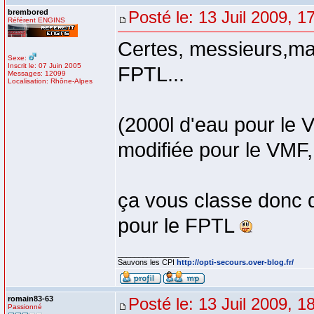
brembored
Posté le: 13 Juil 2009, 1
Référent ENGINS
Certes, messieurs,ma
Sexe:
Inscrit le: 07 Juin 2005
FPTL...
Messages: 12099
Localisation: Rhône-Alpes
(2000l d'eau pour le 
modifiée pour le VMF,
ça vous classe donc d
pour le FPTL
_________________
Sauvons les CPI
http://opti-secours.over-blog.fr/
romain83-63
Posté le: 13 Juil 2009, 1
Passionné