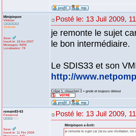
Minipinpon
Posté le: 13 Juil 2009, 1
Vétéran
je remonte le sujet ca
Sexe:
le bon intermédiaire.
Inscrit le: 18 Avr 2007
Messages: 6856
Localisation: 78
Le SDIS33 et son VM
http://www.netpompi
_________________
Crêpe 1, chouchen 2 + gnole et toujours debout
romain83-63
Posté le: 13 Juil 2009, 1
Passionné
Minipinpon a écrit:
Sexe:
je remonte le sujet car j'ai eu une révélation. Un 
Inscrit le: 11 Fév 2009
Messages: 440