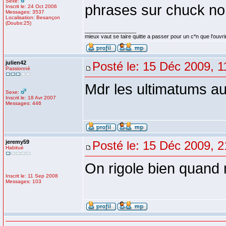
Sexe:
phrases sur chuck nor
Inscrit le: 24 Oct 2006
Messages: 3537
Localisation: Besançon
(Doubs:25)
_________________
mieux vaut se taire quitte a passer pour un c*n que l'ouvri
julien42
Posté le: 15 Déc 2009, 1
Passionné
Mdr les ultimatums a
Sexe:
Inscrit le: 18 Avr 2007
Messages: 446
jeremy59
Posté le: 15 Déc 2009, 2
Habitué
On rigole bien quan
Inscrit le: 11 Sep 2008
Messages: 103