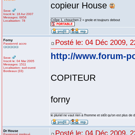
copieur House
Sexe:
Inscrit le: 18 Avr 2007
_________________
Messages: 6856
Crêpe 1, chouchen 2 + gnole et toujours debout
Localisation: 78
Forny
Posté le: 04 Déc 2009, 2
Passionné accro
http://www.forum-p
Sexe:
Inscrit le: 04 Mar 2005
Messages: 1511
Localisation: sud-ouest
Bordeaux (33)
COPITEUR
forny
_________________
le pluriel ne vaut rien à l'homme et sitôt qu'on est plus d
Dr House
Posté le: 04 Déc 2009, 2
Passionné impliqué