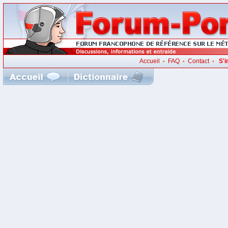
Accueil
FAQ
Contact
S'i
•
•
•