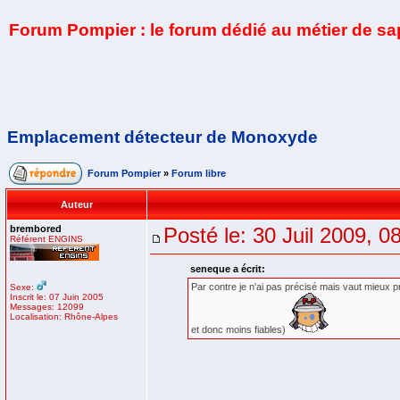
Forum Pompier : le forum dédié au métier de s
Emplacement détecteur de Monoxyde
Forum Pompier
»
Forum libre
Auteur
brembored
Posté le: 30 Juil 2009, 0
Référent ENGINS
seneque a écrit:
Par contre je n'ai pas précisé mais vaut mieux 
Sexe:
Inscrit le: 07 Juin 2005
Messages: 12099
Localisation: Rhône-Alpes
et donc moins fiables)