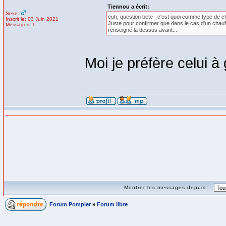
Tiennou a écrit:
Sexe:
euh, question bete : c'est quoi comme type de ch
Inscrit le: 03 Juin 2021
Juste pour confirmer que dans le cas d'un chau
Messages: 1
renseigné la dessus avant...
Moi je préfère celui à
Montrer les messages depuis:
Forum Pompier
»
Forum libre