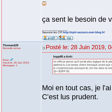
ça sent le besoin de
_________________
Sauvons les CPI
http://opti-secours.over-blog.fr/
Thomasd29
Posté le: 28 Juin 2019, 
Nouvelle recrue
bspp85 a écrit:
Sexe:
en effet je pense qu'il serait plus logique de le 
Inscrit le: 28 Juin 2019
plafond tu a le temps d'etre intoxiqué avant que 
Messages: 1
je comprend pas pourquoi ils ont mis dans la notice 
@+ BSPP 85.
Moi en tout cas, je l'
C'est lus prudent.