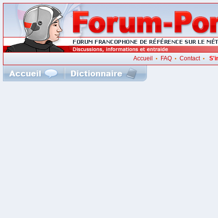
Accueil
FAQ
Contact
S'i
•
•
•