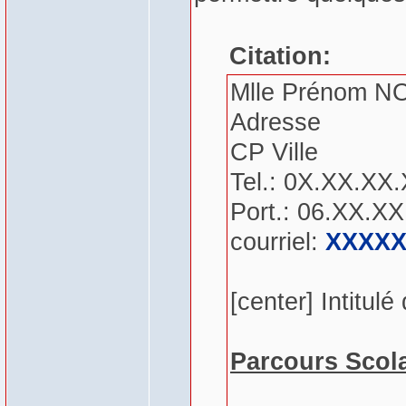
Citation:
Mlle Prénom N
Adresse
CP Ville
Tel.: 0X.XX.XX
Port.: 06.XX.X
courriel:
XXXX
[center] Intitulé
Parcours Scola