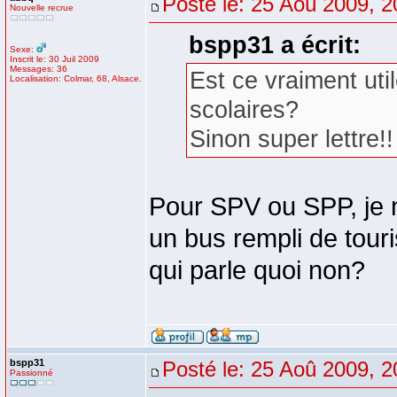
Posté le: 25 Aoû 2009, 2
Nouvelle recrue
bspp31 a écrit:
Sexe:
Inscrit le: 30 Juil 2009
Messages: 36
Est ce vraiment ut
Localisation: Colmar, 68, Alsace.
scolaires?
Sinon super lettre!
Pour SPV ou SPP, je n
un bus rempli de touri
qui parle quoi non?
bspp31
Posté le: 25 Aoû 2009, 2
Passionné