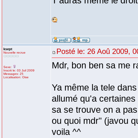
T'auras meme le droit d
ksept
Posté le: 26 Aoû 2009, 0
Nouvelle recrue
Mdr, bon ben sa me r
Sexe:
Inscrit le: 03 Juil 2009
Messages: 25
Localisation: Oise
Ya même la tele dans 
allumé qu'a certaines 
sa se trouve on a pas 
ou quoi mdr" (javou qu
voila ^^