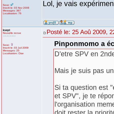
Lol, je vais expérime
Sexe:
Inscrit le: 03 Nov 2008
Messages: 367
Localisation: 76
ksept
Posté le: 25 Aoû 2009, 2
Nouvelle recrue
Pinponmomo a écr
Sexe:
Inscrit le: 03 Juil 2009
Messages: 25
D'etre SPV en 2nde
Localisation: Oise
Mais je suis pas 
Si ta question est "
et SPV", je te répo
l'organisation meme
doit rester la priorit