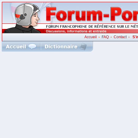
Accueil
FAQ
Contact
S'i
•
•
•