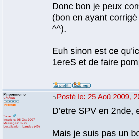
Donc bon je peux com
(bon en ayant corrigé
^^).
Euh sinon est ce qu'ic
1ereS et de faire pomp
Pinponmomo
Posté le: 25 Aoû 2009, 2
Vétéran
D'etre SPV en 2nde, e
Sexe:
Inscrit le: 08 Oct 2007
Messages: 3279
Localisation: Landes (40)
Mais je suis pas un 