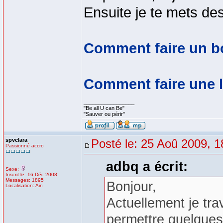
Ensuite je te mets des
Comment faire un 
Comment faire une l
_________________
"Be all U can Be"
"Sauver ou périr"
spvclara
Posté le: 25 Aoû 2009, 1
Passionné accro
adbq a écrit:
Sexe:
Inscrit le: 16 Déc 2008
Messages: 1895
Bonjour,
Localisation: Ain
Actuellement je tra
permettre quelques 