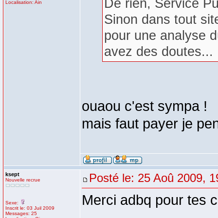
De rien, Service P
Localisation: Ain
Sinon dans tout si
pour une analyse du
avez des doutes...
ouaou c'est sympa !
mais faut payer je pen
ksept
Posté le: 25 Aoû 2009, 1
Nouvelle recrue
Merci adbq pour tes co
Sexe:
Inscrit le: 03 Juil 2009
Messages: 25