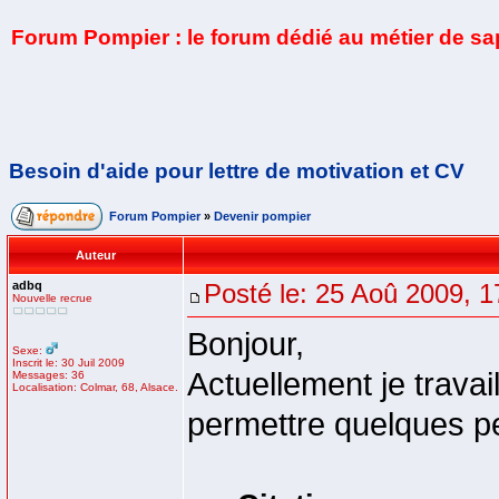
Forum Pompier : le forum dédié au métier de s
Besoin d'aide pour lettre de motivation et CV
Forum Pompier
»
Devenir pompier
Auteur
adbq
Posté le: 25 Aoû 2009, 1
Nouvelle recrue
Bonjour,
Sexe:
Inscrit le: 30 Juil 2009
Actuellement je travai
Messages: 36
Localisation: Colmar, 68, Alsace.
permettre quelques pe