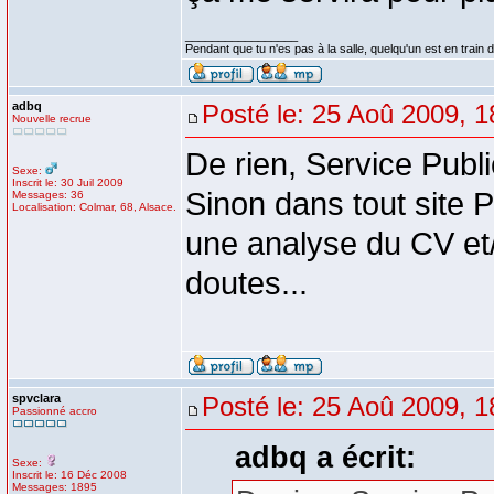
_________________
Pendant que tu n'es pas à la salle, quelqu'un est en train d
adbq
Posté le: 25 Aoû 2009, 1
Nouvelle recrue
De rien, Service Publ
Sexe:
Inscrit le: 30 Juil 2009
Sinon dans tout site 
Messages: 36
Localisation: Colmar, 68, Alsace.
une analyse du CV et/
doutes...
spvclara
Posté le: 25 Aoû 2009, 1
Passionné accro
adbq a écrit:
Sexe:
Inscrit le: 16 Déc 2008
Messages: 1895