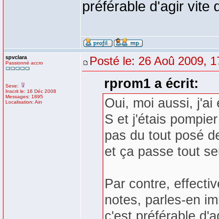
préférable d'agir vite
spvclara
Posté le: 26 Aoû 2009, 1
Passionné accro
rprom1 a écrit:
Sexe:
Inscrit le: 16 Déc 2008
Messages: 1895
Oui, moi aussi, j'a
Localisation: Ain
S et j'étais pompie
pas du tout posé de
et ça passe tout se
Par contre, effecti
notes, parles-en im
c'est préférable d'a