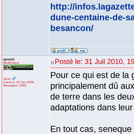
http://infos.lagaz
dune-centaine-de-s
besancon/
rprom1
Posté le: 31 Juil 2010, 1
Modérateur
Pour ce qui est de la
Sexe:
Inscrit le: 03 Jan 2006
principalement dû aux
Messages: 2369
de terre dans les deu
adaptations dans leur 
En tout cas, seneque e