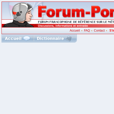
Accueil
FAQ
Contact
S'i
•
•
•