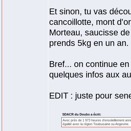
Et sinon, tu vas décou
cancoillotte, mont d'o
Morteau, saucisse de
prends 5kg en un an.
Bref... on continue en
quelques infos aux au
EDIT : juste pour se
SDACR du Doubs a écrit:
Avec près de 1 973 heures d’ensoleillement ann
égalité avec la région Toulousaine ou Angevine.