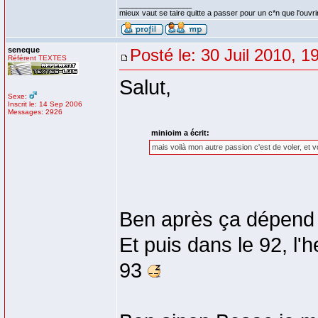
_________________
mieux vaut se taire quitte a passer pour un c*n que l'ouvri
seneque
Posté le: 30 Juil 2010, 1
Référent TEXTES
Salut,
Sexe:
Inscrit le: 14 Sep 2006
Messages: 2926
minioim a écrit:
mais voilà mon autre passion c'est de voler, et v
Ben après ça dépend 
Et puis dans le 92, l'
93