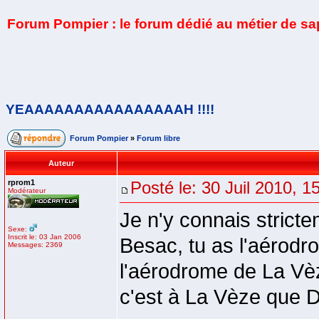
Forum Pompier : le forum dédié au métier de s
YEAAAAAAAAAAAAAAAAH !!!!
Forum Pompier
»
Forum libre
Auteur
rprom1
Posté le: 30 Juil 2010, 1
Modérateur
Je n'y connais stricte
Sexe:
Inscrit le: 03 Jan 2006
Besac, tu as l'aérodr
Messages: 2369
l'aérodrome de La Vèz
c'est à La Vèze que D