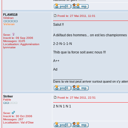
FLAMS18
Posté le: 27 Mai 2011, 11:01
Vétéran
Salut !!
Sexe:
A défaut des hommes... on est les championnes 
Inscrit le: 09 Sep 2006
Messages: 3105
2-2-N-1-1-N
Localisation: Agglomération
lyonnaise
Thib que la force soit avec nous !!!
A++
Ad
_________________
Dans la vie tout peut arriver surtout quand on s'y atten
Striker
Posté le: 27 Mai 2011, 22:51
Fidèle
2 N N 1 N 1
Sexe:
Inscrit le: 30 Oct 2006
Messages: 267
Localisation: Val d'Oise