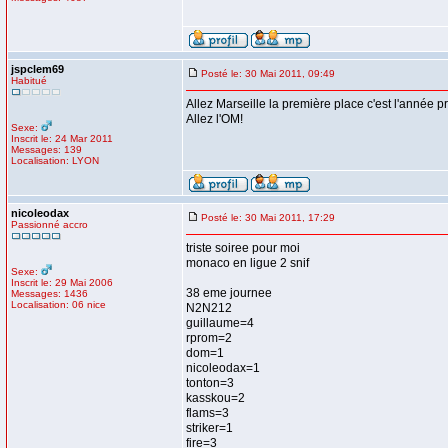
jspclem69
Posté le: 30 Mai 2011, 09:49
Habitué
Allez Marseille la première place c'est l'année pr
Allez l'OM!
Sexe:
Inscrit le: 24 Mar 2011
Messages: 139
Localisation: LYON
nicoleodax
Posté le: 30 Mai 2011, 17:29
Passionné accro
triste soiree pour moi
monaco en ligue 2 snif
Sexe:
Inscrit le: 29 Mai 2006
38 eme journee
Messages: 1436
Localisation: 06 nice
N2N212
guillaume=4
rprom=2
dom=1
nicoleodax=1
tonton=3
kasskou=2
flams=3
striker=1
fire=3