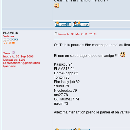
C'est Flams la championne alors ?
FLAMS18
Posté le: 30 Mai 2011, 21:45
Vétéran
Oh Thib tu pourrais être content pour moi au lie
Sexe:
Et non on se partage le podium amigo !!!!!
Inscrit le: 09 Sep 2006
Messages: 3105
Localisation: Agglomération
Kasskou 94
lyonnaise
FLAMS18 94
Dom49bspp 85
Tonton 85
Fire is my job 82
Striker 79
Nicoleodax 79
nrs27 78
Guillaume17 74
rprom 73
Allez maintenant on prend le panier et on va fair