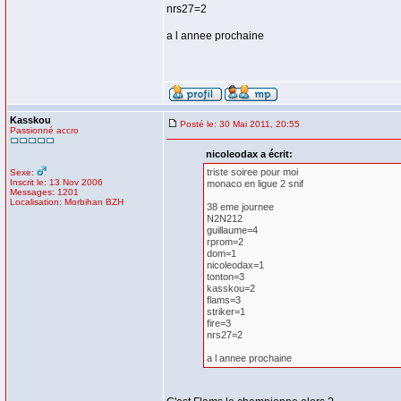
nrs27=2
a l annee prochaine
Kasskou
Posté le: 30 Mai 2011, 20:55
Passionné accro
nicoleodax a écrit:
triste soiree pour moi
Sexe:
Inscrit le: 13 Nov 2006
monaco en ligue 2 snif
Messages: 1201
Localisation: Morbihan BZH
38 eme journee
N2N212
guillaume=4
rprom=2
dom=1
nicoleodax=1
tonton=3
kasskou=2
flams=3
striker=1
fire=3
nrs27=2
a l annee prochaine