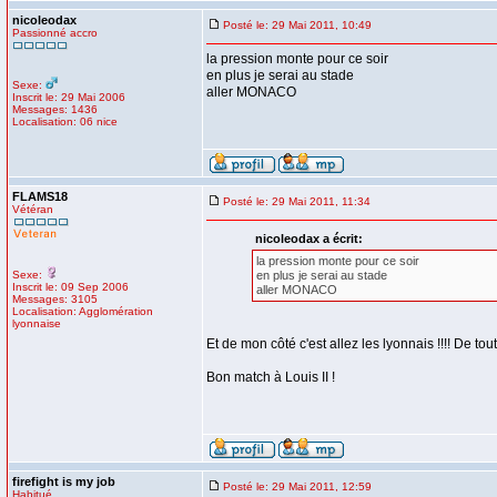
nicoleodax
Posté le: 29 Mai 2011, 10:49
Passionné accro
la pression monte pour ce soir
en plus je serai au stade
Sexe:
aller MONACO
Inscrit le: 29 Mai 2006
Messages: 1436
Localisation: 06 nice
FLAMS18
Posté le: 29 Mai 2011, 11:34
Vétéran
nicoleodax a écrit:
la pression monte pour ce soir
Sexe:
en plus je serai au stade
Inscrit le: 09 Sep 2006
aller MONACO
Messages: 3105
Localisation: Agglomération
lyonnaise
Et de mon côté c'est allez les lyonnais !!!! De t
Bon match à Louis II !
firefight is my job
Posté le: 29 Mai 2011, 12:59
Habitué