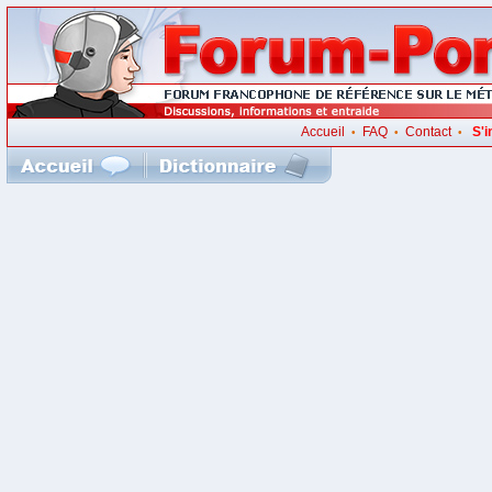
Accueil
FAQ
Contact
S'i
•
•
•