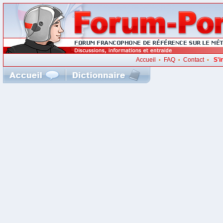
Accueil
FAQ
Contact
S'i
•
•
•