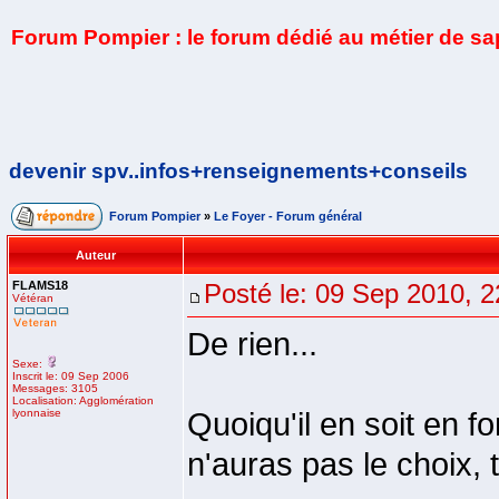
Forum Pompier : le forum dédié au métier de s
devenir spv..infos+renseignements+conseils
Forum Pompier
»
Le Foyer - Forum général
Auteur
FLAMS18
Posté le: 09 Sep 2010, 2
Vétéran
De rien...
Sexe:
Inscrit le: 09 Sep 2006
Messages: 3105
Localisation: Agglomération
lyonnaise
Quoiqu'il en soit en f
n'auras pas le choix, t