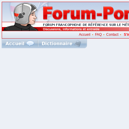
Accueil
FAQ
Contact
S'i
•
•
•