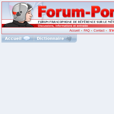
Accueil
FAQ
Contact
S'i
•
•
•