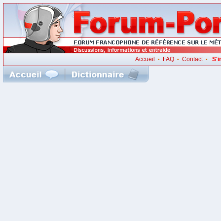
Accueil
FAQ
Contact
S'i
•
•
•