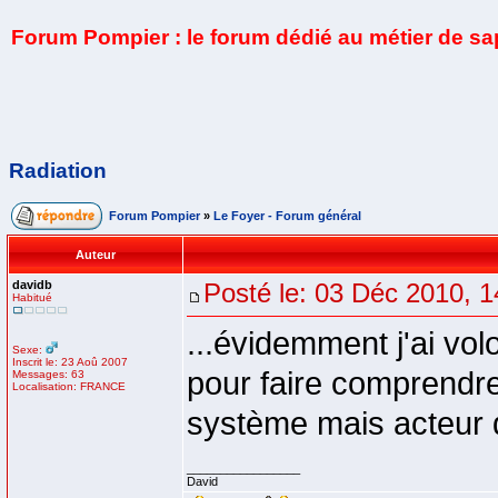
Forum Pompier : le forum dédié au métier de s
Radiation
Forum Pompier
»
Le Foyer - Forum général
Auteur
davidb
Posté le: 03 Déc 2010, 1
Habitué
...évidemment j'ai vo
Sexe:
Inscrit le: 23 Aoû 2007
pour faire comprendre
Messages: 63
Localisation: FRANCE
système mais acteur d
_________________
David