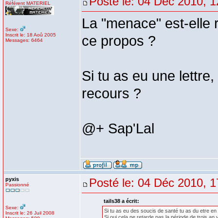
Posté le: 04 Déc 2010, 1
Référent MATERIEL
La "menace" est-elle r
Sexe:
Inscrit le: 18 Aoû 2005
ce propos ?
Messages: 6464
Si tu as eu une lettre,
recours ?
@+ Sap'Lal
pyxis
Posté le: 04 Déc 2010, 1
Passionné
tails38 a écrit:
Sexe:
Si tu as eu des soucis de santé tu as du etre en 
Inscrit le: 26 Juil 2008
Si oui cela ne retarde pas la période de trois an