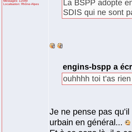
La BSPP adopte en
Messages: 12099
Localisation: Rhône-Alpes
SDIS qui ne sont p
engins-bspp a écr
ouhhhh toi t'as rie
Je ne pense pas qu'il
urbain en général...