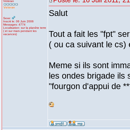
Vétéran
Salut
Sexe:
Inscrit le: 06 Juin 2006
Messages: 4774
Localisation: sur la planète terre
( et sur mars pendant les
Tout a fait les "fpt"
vacances)
( ou ca suivant le cs
Meme si ils sont immatr
les ondes brigade ils 
"fourgon d'appui de ***