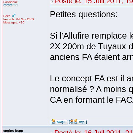
Posté le: 15 Juil 2011, 1
Passionné
Petites questions:
Sexe:
Inscrit le: 04 Nov 2009
Messages: 410
Si l'Allufire remplac
2X 200m de Tuyaux de
anciens FA étaient a
Le concept FA est il 
normalisé ? A moins q
CA en formant le FAC
engins-bspp
Posté le: 16 Juil 2011, 2