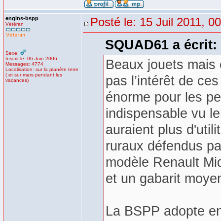
engins-bspp
Posté le: 15 Juil 2011, 0
Vétéran
SQUAD61 a écrit:
Sexe:
Inscrit le: 06 Juin 2006
Beaux jouets mais 
Messages: 4774
Localisation: sur la planète terre
( et sur mars pendant les
pas l’intérêt de ce
vacances)
énorme pour les pe
indispensable vu le 
auraient plus d'utili
ruraux défendus pa
modèle Renault Midl
et un gabarit moyen
La BSPP adopte en