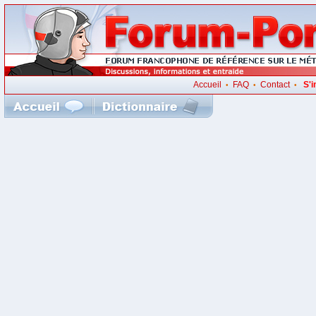
Accueil
FAQ
Contact
S'i
•
•
•