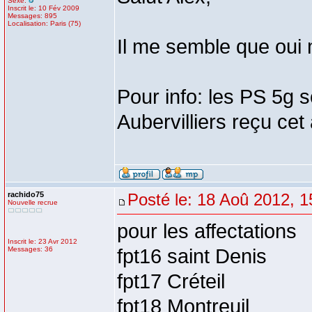
Sexe:
Inscrit le: 10 Fév 2009
Messages: 895
Localisation: Paris (75)
Il me semble que oui 
Pour info: les PS 5g 
Aubervilliers reçu cet
rachido75
Posté le: 18 Aoû 2012, 1
Nouvelle recrue
pour les affectations
Inscrit le: 23 Avr 2012
Messages: 36
fpt16 saint Denis
fpt17 Créteil
fpt18 Montreuil