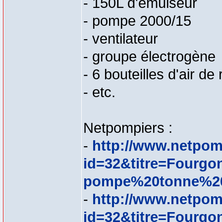
- 150L d'émulseur
- pompe 2000/15
- ventilateur
- groupe électrogène
- 6 bouteilles d'air de
- etc.
Netpompiers :
-
http://www.netpom
id=32&titre=Fourgo
pompe%20tonne%20
-
http://www.netpom
id=32&titre=Fourgo