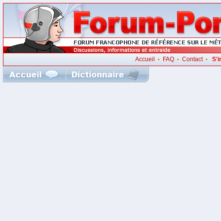
Accueil
FAQ
Contact
S'i
•
•
•