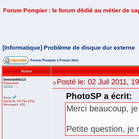
Forum Pompier : le forum dédié au métier de s
[Informatique] Problème de disque dur externe
Forum Pompier
»
Forum libre
Auteur
leretraitédu13
Posté le: 02 Juil 2011, 1
Passionné
PhotoSP a écrit:
Sexe:
Inscrit le: 04 Fév 2011
Messages: 431
Merci beaucoup, je
Petite question, je