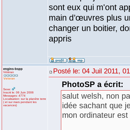
sont eux qui m'ont app
main d’œuvres plus un 
changer un boitier, do
appris
engins-bspp
Posté le: 04 Juil 2011, 0
Vétéran
PhotoSP a écrit:
Sexe:
Inscrit le: 06 Juin 2006
salut welsh, non pa
Messages: 4774
Localisation: sur la planète terre
( et sur mars pendant les
idée sachant que je
vacances)
mon ordinateur est