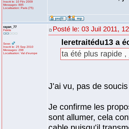
Inscrit le: 10 Fév 2009
Messages: 895
Localisation: Paris (75)
rayan_77
Posté le: 03 Juil 2011, 1
Fidèle
leretraitédu13 a éc
Sexe:
Inscrit le: 25 Sep 2010
Messages: 298
ta été plus rapide , 
Localisation: Val d'europe
J'ai vu, pas de souci
Je confirme les propo
sont allumer, cela co
cable puisqu'il transm