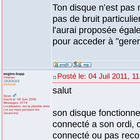
Ton disque n'est pas mo
pas de bruit particulie
l'aurai proposée égalem
pour acceder à "gerer
engins-bspp
Posté le: 04 Juil 2011, 1
Vétéran
salut
Sexe:
Inscrit le: 06 Juin 2006
Messages: 4774
Localisation: sur la planète terre
( et sur mars pendant les
son disque fonctionne
vacances)
connecté a son ordi,
connecté ou pas recon