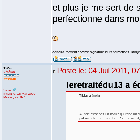
et plus je me sert de
perfectionne dans mo
_________________
certains mettent comme signature leurs formations, moi je 
TiMat
Posté le: 04 Juil 2011, 0
Vétéran
leretraitédu13 a éc
Sexe:
Inscrit le: 18 Mar 2005
TiMat a écrit:
Messages: 8245
Au fait: c'est pas un boitier qui rend un d
paf miracle ca remarche... Si ca existait,