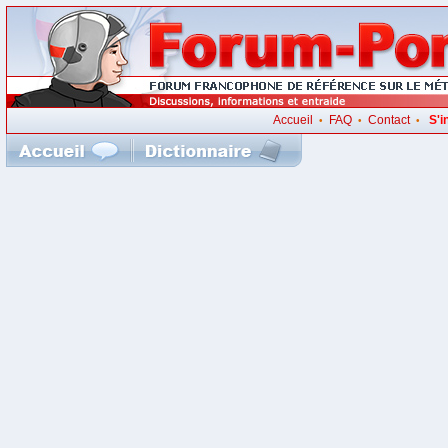
Accueil
FAQ
Contact
S'i
•
•
•