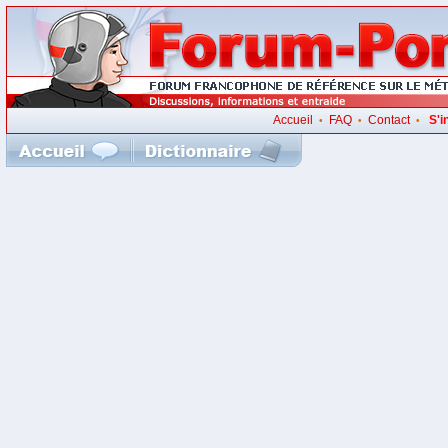
Accueil
FAQ
Contact
S'i
•
•
•