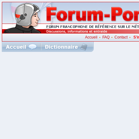
Accueil
FAQ
Contact
S'i
•
•
•