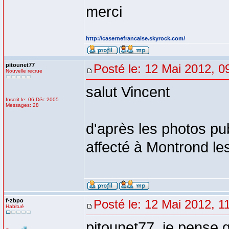
merci
_________________
http://casernefrancaise.skyrock.com/
pitounet77
Posté le: 12 Mai 2012, 0
Nouvelle recrue
salut Vincent
Inscrit le: 06 Déc 2005
Messages: 28
d'après les photos pub
affecté à Montrond le
f-zbpo
Posté le: 12 Mai 2012, 1
Habitué
pitounet77, je pense 