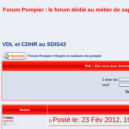
Forum Pompier : le forum dédié au métier de s
VDL et CDHR au SDIS42
Forum Pompier
»
Engins et camions de pompier
Poll :: êtes vous pour donne
2 ème vie
neuf
To
Auteur
f-zbpo
Posté le: 23 Fév 2012, 1
Habitué