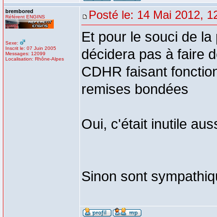
brembored
Posté le: 14 Mai 2012, 1
Référent ENGINS
Et pour le souci de la
Sexe:
Inscrit le: 07 Juin 2005
décidera pas à faire 
Messages: 12099
Localisation: Rhône-Alpes
CDHR faisant fonction
remises bondées
Oui, c'était inutile a
Sinon sont sympathiqu