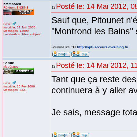
brembored
Posté le: 14 Mai 2012, 0
Référent ENGINS
Sauf que, Pitounet n'
Sexe:
Inscrit le: 07 Juin 2005
"Montrond les Bains" s
Messages: 12099
Localisation: Rhône-Alpes
_________________
Sauvons les CPI
http://opti-secours.over-blog.fr/
Shrulk
Posté le: 14 Mai 2012, 1
Modérateur
Tant que ça reste des
Sexe:
Inscrit le: 25 Fév 2006
continuera à y aller av
Messages: 8327
Je sais, message tota