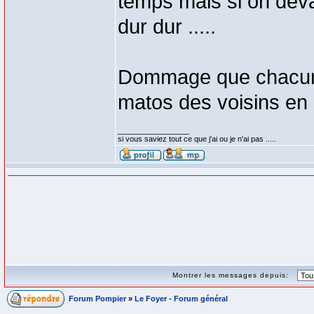
temps mais si on devai
dur dur .....
Dommage que chacun n
matos des voisins en 
_________________
si vous saviez tout ce que j'ai ou je n'ai pas .....
Montrer les messages depuis:
Forum Pompier
»
Le Foyer - Forum général