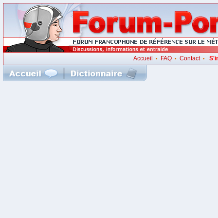
Accueil
FAQ
Contact
S'i
•
•
•