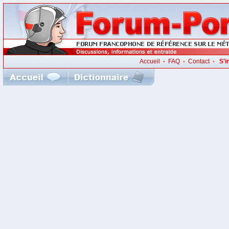
Accueil
FAQ
Contact
S'i
•
•
•