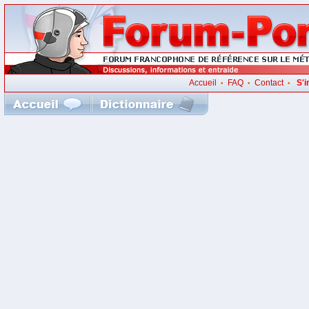
Accueil
FAQ
Contact
S'i
•
•
•