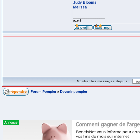
Judy Blooms
Melissa
_________________
azert
Montrer les messages depuis:
Forum Pompier
»
Devenir pompier