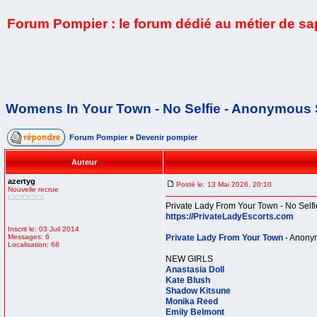
Forum Pompier : le forum dédié au métier de s
Womens In Your Town - No Selfie - Anonymous 
Forum Pompier
»
Devenir pompier
Auteur
azertyg
Posté le: 13 Mai 2026, 20:10
Nouvelle recrue
Private Lady From Your Town - No Self
https://PrivateLadyEscorts.com
Inscrit le: 03 Juil 2014
Messages: 6
Private Lady From Your Town
- Anonym
Localisation: 68
NEW GIRLS
Anastasia Doll
Kate Blush
Shadow Kitsune
Monika Reed
Emily Belmont