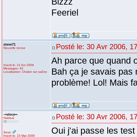
Bizzz
Feeriel
steve71
Posté le: 30 Avr 2006, 1
Nouvelle recrue
Ah parce que quand on 
Inscrit le: 21 Avr 2006
Messages: 43
Bah ça je savais pas 
Localisation: Chalon sur saône
problème! Lol! Mais fa
-=vince=-
Posté le: 30 Avr 2006, 1
Habitué
Oui j'ai passe les test
Sexe:
Inscrit le: 15 Mar 2006