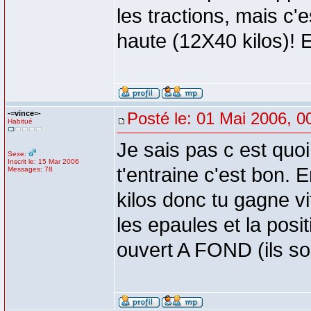
les tractions, mais c'
haute (12X40 kilos)! 
-=vince=-
Posté le: 01 Mai 2006, 0
Habitué
Je sais pas c est quoi 
Sexe:
Inscrit le: 15 Mar 2006
t'entraine c'est bon. 
Messages: 78
kilos donc tu gagne vi
les epaules et la posi
ouvert A FOND (ils son