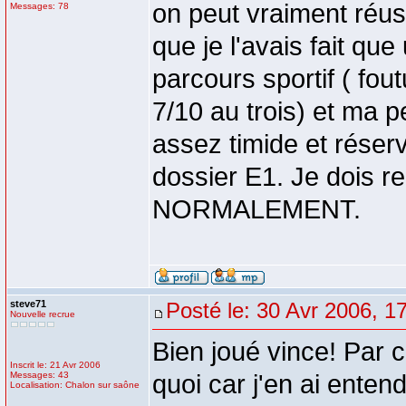
on peut vraiment réussi
Messages: 78
que je l'avais fait que
parcours sportif ( fout
7/10 au trois) et ma p
assez timide et réserv
dossier E1. Je dois re
NORMALEMENT.
steve71
Posté le: 30 Avr 2006, 1
Nouvelle recrue
Bien joué vince! Par c
Inscrit le: 21 Avr 2006
Messages: 43
quoi car j'en ai entend
Localisation: Chalon sur saône