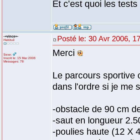
Et c'est quoi les test
-=vince=-
Posté le: 30 Avr 2006, 1
Habitué
Merci
Sexe:
Inscrit le: 15 Mar 2006
Messages: 78
Le parcours sportive 
dans l'ordre si je me 
-obstacle de 90 cm de
-saut en longueur 2.5
-poulies haute (12 X 4