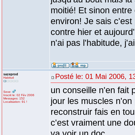
moitié! Et sinon entr
environ! Je sais c'es
contre hier et aujourd
n'ai pas l'habitude, j'
sazeprod
Posté le: 01 Mai 2006, 1
Habitué
un conseille n'en fait p
Sexe:
Inscrit le: 02 Fév 2006
jour les muscles n'on
Messages: 152
Localisation: 91 !
reconstruir fais en tous
c'est vraiment une do
va voir un doc.