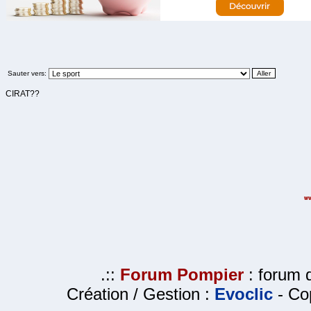
Sauter vers:
CIRAT??
.::
Forum Pompier
: forum d
Création / Gestion :
Evoclic
- Cop