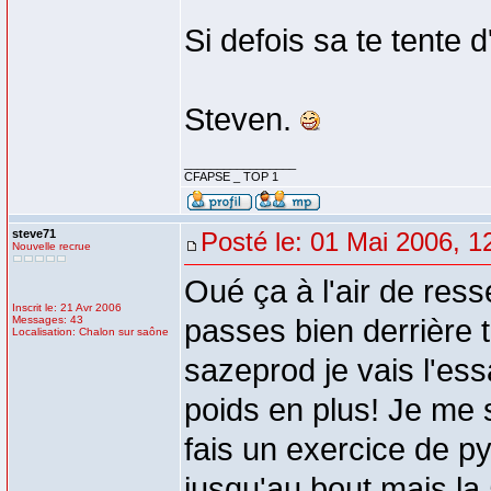
Si defois sa te tente 
Steven.
_________________
CFAPSE _ TOP 1
steve71
Posté le: 01 Mai 2006, 1
Nouvelle recrue
Oué ça à l'air de ress
Inscrit le: 21 Avr 2006
Messages: 43
passes bien derrière t
Localisation: Chalon sur saône
sazeprod je vais l'es
poids en plus! Je me s
fais un exercice de py
jusqu'au bout mais la 5