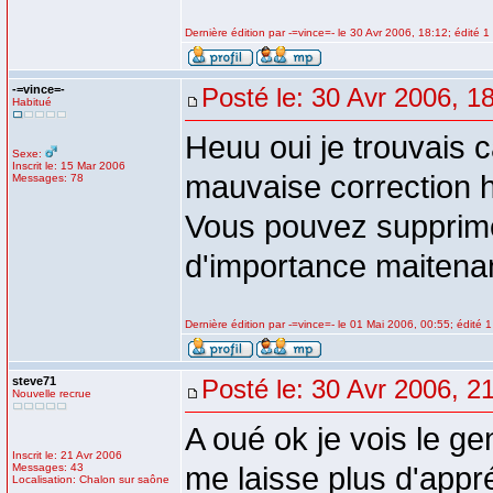
Dernière édition par -=vince=- le 30 Avr 2006, 18:12; édité 1 
-=vince=-
Posté le: 30 Avr 2006, 1
Habitué
Heuu oui je trouvais c
Sexe:
Inscrit le: 15 Mar 2006
mauvaise correction h
Messages: 78
Vous pouvez supprime
d'importance maitenant,
Dernière édition par -=vince=- le 01 Mai 2006, 00:55; édité 1 
steve71
Posté le: 30 Avr 2006, 2
Nouvelle recrue
A oué ok je vois le ge
Inscrit le: 21 Avr 2006
Messages: 43
me laisse plus d'appr
Localisation: Chalon sur saône