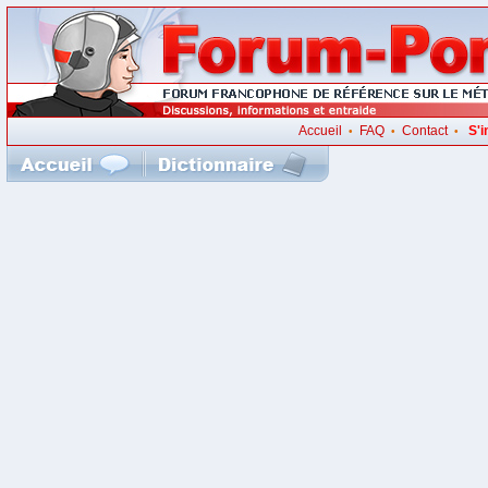
Accueil
FAQ
Contact
S'i
•
•
•