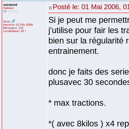
sazeprod
Posté le: 01 Mai 2006, 0
Habitué
Si je peut me permett
Sexe:
Inscrit le: 02 Fév 2006
j'utilise pour fair les
Messages: 152
Localisation: 91 !
bien sur la régularité 
entrainement.
donc je faits des ser
plusavec 30 secondes
* max tractions.
*( avec 8kilos ) x4 r