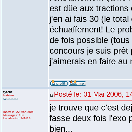
est dûe aux tractions c
j'en ai fais 30 (le to
échuaffement! Le probl
de fois possible (tous 
concours je suis prêt 
j'aimerais en faire a
tyteuf
Posté le: 01 Mai 2006, 1
Habitué
je trouve que c'est d
Inscrit le: 22 Mar 2006
Messages: 106
fasse deux fois l'exo 
Localisation: NIMES
bien...