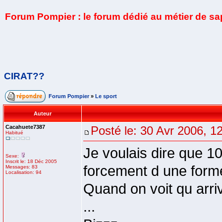
Forum Pompier : le forum dédié au métier de s
CIRAT??
Forum Pompier
»
Le sport
Auteur
Cacahuete7387
Posté le: 30 Avr 2006, 1
Habitué
Je voulais dire que 1
Sexe:
Inscrit le: 18 Déc 2005
forcement d une forme
Messages: 83
Localisation: 94
Quand on voit qu arri
...