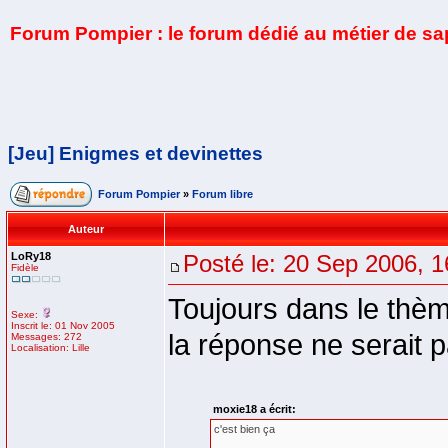
Forum Pompier : le forum dédié au métier de s
[Jeu] Enigmes et devinettes
Forum Pompier
»
Forum libre
Auteur
LoRy18
Posté le: 20 Sep 2006, 1
Fidèle
Toujours dans le thè
Sexe:
Inscrit le: 01 Nov 2005
la réponse ne serait 
Messages: 272
Localisation: Lille
moxie18 a écrit:
c'est bien ça