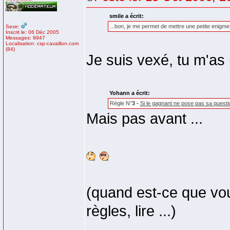
smile a écrit:
...bon, je me permet de mettre une petite enigme 
Sexe:
Inscrit le: 06 Déc 2005
Messages: 9947
Localisation: csp-cavaillon.com
(84)
Je suis vexé, tu m'as 
Yohann a écrit:
Règle N°
3 -
Si le gagnant ne pose pas sa question
Mais pas avant ...
(quand est-ce que vous 
règles, lire ...)