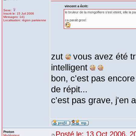
vincent a écrit:
Sexe:
le bruleur de la mongolfiere s'est eteint, elle la 
Inscrit le: 15 Juil 2006
Messages: 141
ca parait gros!
Localisation: région parisienne
zut
vous avez été tr
intelligent
bon, c'est pas encore 
de répit...
c'est pas grave, j'en 
Proton
Posté le: 13 Oct 2006, 2
Modérateur