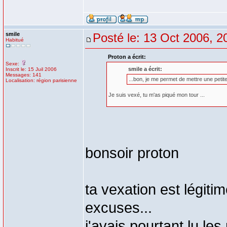
smile
Posté le: 13 Oct 2006, 2
Habitué
Proton a écrit:
Sexe:
smile a écrit:
Inscrit le: 15 Juil 2006
Messages: 141
...bon, je me permet de mettre une petit
Localisation: région parisienne
Je suis vexé, tu m'as piqué mon tour ...
bonsoir proton
ta vexation est légitim
excuses...
j'avais pourtant lu le