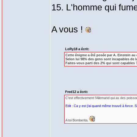
15. L'homme qui fume 
A vous !
LoRy18 a écrit:
Cette énigme a été posée par A. Einstein au 
Selon lui 98% des gens sont incapables de l
Faites-vous parti des 2% qui sont capables 
Fred12 a écrit:
C'est effectivement l'Allemand qui as des poisso
Edit : Ca y est j'ai quand même trouvé à force. S
A toi Bomberita.