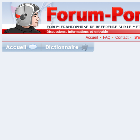
Accueil
FAQ
Contact
S'i
•
•
•