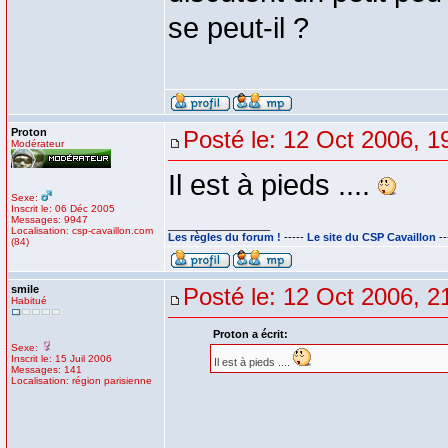
se peut-il ?
Proton
Posté le: 12 Oct 2006, 1
Modérateur
Il est à pieds ....
Sexe:
Inscrit le: 06 Déc 2005
Messages: 9947
_________________
Localisation: csp-cavaillon.com
Les règles du forum !
-----
Le site du CSP Cavaillon
--
(84)
smile
Posté le: 12 Oct 2006, 2
Habitué
Proton a écrit:
Sexe:
Inscrit le: 15 Juil 2006
Il est à pieds ....
Messages: 141
Localisation: région parisienne