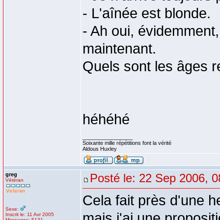
- L'aînée est blonde.
- Ah oui, évidemment,
maintenant.
Quels sont les âges re
héhéhé
_________________
Soixante mille répétitions font la vérité
Aldous Huxley
greg
Posté le: 22 Sep 2006, 0
Vétéran
Cela fait près d'une 
Sexe:
mais j'ai une propositi
Inscrit le: 11 Avr 2005
Messages: 5131