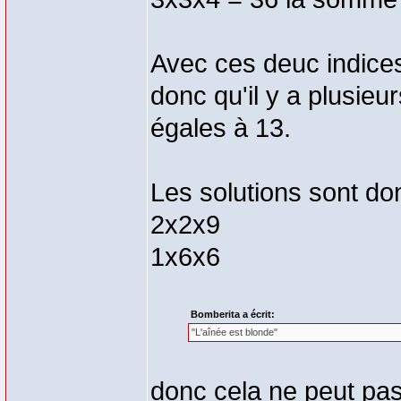
Avec ces deuc indices 
donc qu'il y a plusie
égales à 13.
Les solutions sont do
2x2x9
1x6x6
Bomberita a écrit:
"L'aînée est blonde"
donc cela ne peut pa