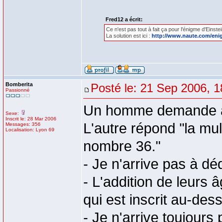
Fred12 a écrit:
Ce n'est pas tout à fait ça pour l'énigme d'Einstei
La solution est ici :
http://www.naute.com/eni
Bomberita
Posté le: 21 Sep 2006, 1
Passionné
Un homme demande à un
Sexe:
Inscrit le: 28 Mar 2006
L'autre répond "la mul
Messages: 356
Localisation: Lyon 69
nombre 36."
- Je n'arrive pas à dé
- L'addition de leurs
qui est inscrit au-des
- Je n'arrive toujours