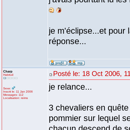
je m'éclipse...et pour 
réponse...
Charp
Posté le: 18 Oct 2006, 1
Habitué
je relance...
Sexe:
Inscrit le: 11 Jan 2006
Messages: 112
Localisation: reims
3 chevaliers en quête
pommier sur lequel s
chacun descend de so