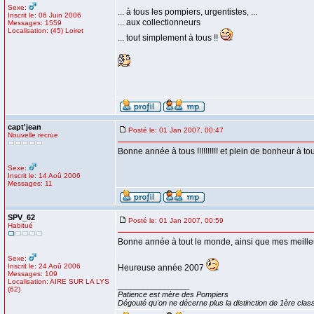
Sexe:
... à tous les pompiers, urgentistes, ...
Inscrit le: 06 Juin 2006
... aux collectionneurs
Messages: 1559
Localisation: (45) Loiret
... tout simplement à tous !!
capt'jean
Posté le: 01 Jan 2007, 00:47
Nouvelle recrue
Bonne année à tous !!!!!!!!!! et plein de bonheur à tous 
Sexe:
Inscrit le: 14 Aoû 2006
Messages: 11
SPV_62
Posté le: 01 Jan 2007, 00:59
Habitué
Bonne année à tout le monde, ainsi que mes meilleu
Sexe:
Inscrit le: 24 Aoû 2006
Heureuse année 2007
Messages: 109
Localisation: AIRE SUR LA LYS
_________________
(62)
Patience est mère des Pompiers
Dégouté qu'on ne décerne plus la distinction de 1ère class