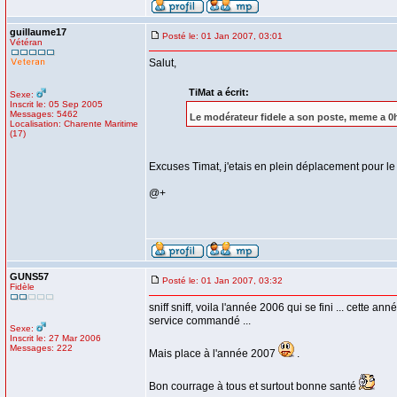
guillaume17
Posté le: 01 Jan 2007, 03:01
Vétéran
Salut,
TiMat a écrit:
Sexe:
Inscrit le: 05 Sep 2005
Messages: 5462
Le modérateur fidele a son poste, meme a 
Localisation: Charente Maritime
(17)
Excuses Timat, j'etais en plein déplacement pour le
@+
GUNS57
Posté le: 01 Jan 2007, 03:32
Fidèle
sniff sniff, voila l'année 2006 qui se fini ... cette 
service commandé ...
Sexe:
Inscrit le: 27 Mar 2006
Messages: 222
Mais place à l'année 2007
.
Bon courrage à tous et surtout bonne santé