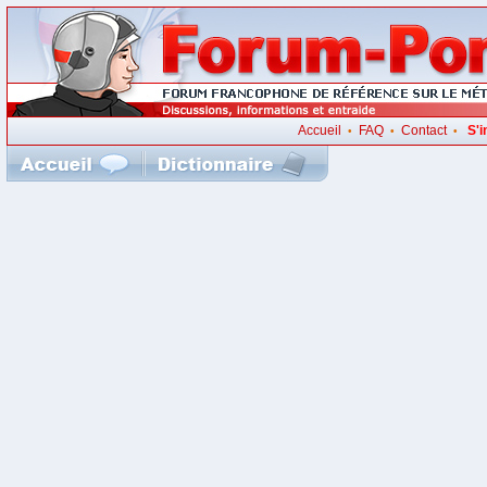
Accueil
FAQ
Contact
S'i
•
•
•