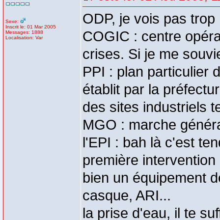
ODP, je vois pas trop 
Sexe:
Inscrit le: 01 Mar 2005
COGIC : centre opérat
Messages: 1888
Localisation: Var
crises. Si je me souvi
PPI : plan particulier 
établit par la préfect
des sites industriels 
MGO : marche généra
l'EPI : bah là c'est t
première intervention
bien un équipement de 
casque, ARI...
la prise d'eau, il te 