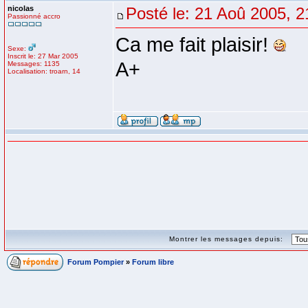
nicolas
Posté le: 21 Aoû 2005, 2
Passionné accro
Ca me fait plaisir!
Sexe:
Inscrit le: 27 Mar 2005
A+
Messages: 1135
Localisation: troarn, 14
Montrer les messages depuis:
Forum Pompier
»
Forum libre