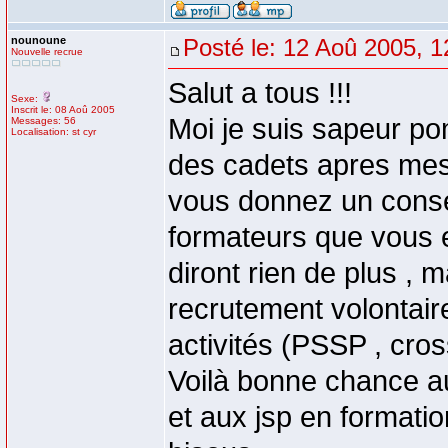
nounoune
Posté le: 12 Aoû 2005, 1
Nouvelle recrue
Salut a tous !!!
Sexe:
Inscrit le: 08 Aoû 2005
Moi je suis sapeur pom
Messages: 56
Localisation: st cyr
des cadets apres mes 
vous donnez un consei
formateurs que vous e
diront rien de plus , m
recrutement volontaire
activités (PSSP , cros
Voilà bonne chance aux
et aux jsp en formatio