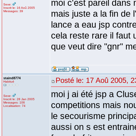
moi c'est pareil dans 
Sexe:
Inscrit le: 16 Aoû 2005
mais juste a la fin de 
Messages: 39
lance a eau jsp cont
cela reste rare il fau
que veut dire "gnr" me
staind8774
Posté le: 17 Aoû 2005, 2
Habitué
moi j ai été jsp a Clus
Sexe:
Inscrit le: 28 Jan 2005
competitions mais nou
Messages: 106
Localisation: 74
le secourisme princip
aussi on s est entrain