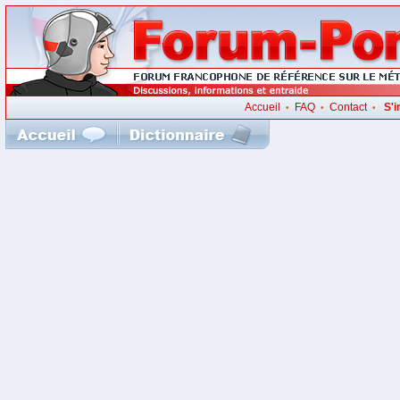
Accueil
FAQ
Contact
S'i
•
•
•