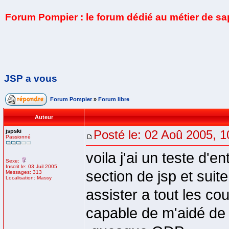
Forum Pompier : le forum dédié au métier de s
JSP a vous
Forum Pompier
»
Forum libre
Auteur
jspski
Posté le: 02 Aoû 2005, 1
Passionné
voila j'ai un teste d'
Sexe:
Inscrit le: 03 Juil 2005
section de jsp et suit
Messages: 313
Localisation: Massy
assister a tout les c
capable de m'aidé de 