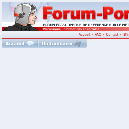
Accueil
FAQ
Contact
S'i
•
•
•