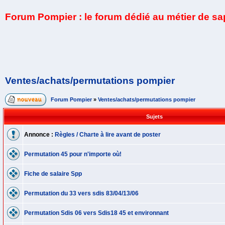
Forum Pompier : le forum dédié au métier de s
Ventes/achats/permutations pompier
Forum Pompier
»
Ventes/achats/permutations pompier
Sujets
Annonce :
Règles / Charte à lire avant de poster
Permutation 45 pour n'importe où!
Fiche de salaire Spp
Permutation du 33 vers sdis 83/04/13/06
Permutation Sdis 06 vers Sdis18 45 et environnant