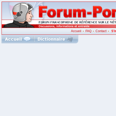
Accueil
FAQ
Contact
S'i
•
•
•