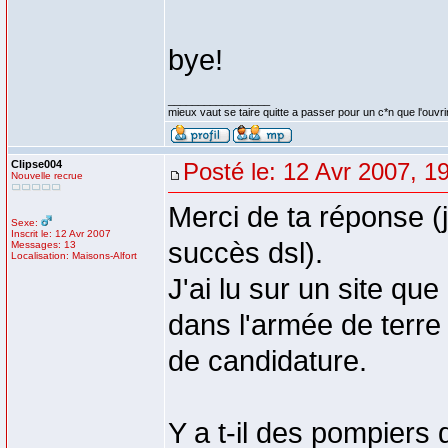
bye!
_________________
mieux vaut se taire quitte a passer pour un c*n que l'ouvri
Clipse004
Posté le: 12 Avr 2007, 1
Nouvelle recrue
Merci de ta réponse (j
Sexe:
Inscrit le: 12 Avr 2007
succès dsl).
Messages: 13
Localisation: Maisons-Alfort
J'ai lu sur un site que 
dans l'armée de terre 
de candidature.
Y a t-il des pompiers