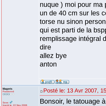
nuque ) moi pour ma pa
un de 40 cm sur les co
torse nu sinon personn
qui est parti de la bspp
remplissage intégral d
dire
allez bye
anton
Mageris
Posté le: 13 Avr 2007, 1
Passionné
Bonsoir, le tatouage 
Sexe:
Inscrit le: 22 Nov 2006