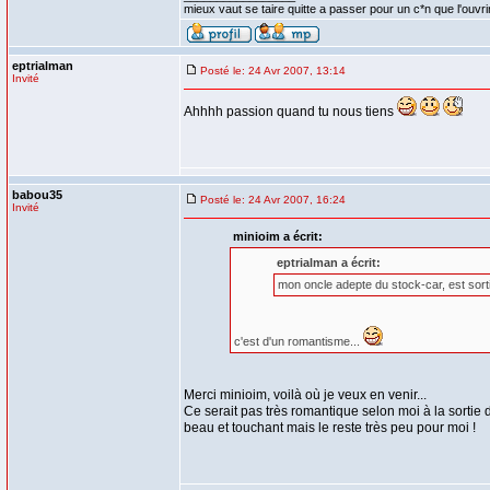
mieux vaut se taire quitte a passer pour un c*n que l'ouvri
eptrialman
Posté le: 24 Avr 2007, 13:14
Invité
Ahhhh passion quand tu nous tiens
babou35
Posté le: 24 Avr 2007, 16:24
Invité
minioim a écrit:
eptrialman a écrit:
mon oncle adepte du stock-car, est sorti
c'est d'un romantisme...
Merci minioim, voilà où je veux en venir...
Ce serait pas très romantique selon moi à la sortie
beau et touchant mais le reste très peu pour moi !