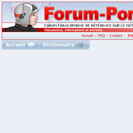
Accueil
FAQ
Contact
S'i
•
•
•