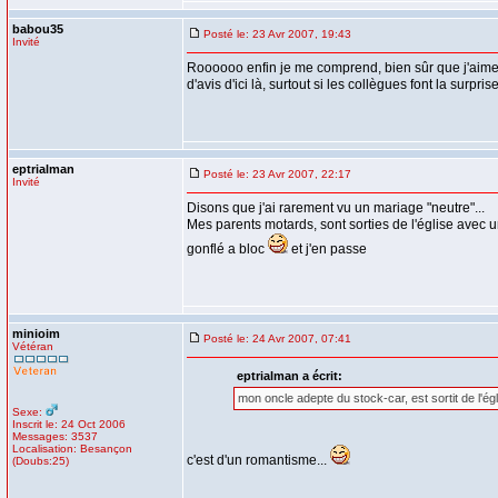
babou35
Posté le: 23 Avr 2007, 19:43
Invité
Roooooo enfin je me comprend, bien sûr que j'aime 
d'avis d'ici là, surtout si les collègues font la surprise 
eptrialman
Posté le: 23 Avr 2007, 22:17
Invité
Disons que j'ai rarement vu un mariage "neutre"...
Mes parents motards, sont sorties de l'église avec u
gonflé a bloc
et j'en passe
minioim
Posté le: 24 Avr 2007, 07:41
Vétéran
eptrialman a écrit:
mon oncle adepte du stock-car, est sortit de l'ég
Sexe:
Inscrit le: 24 Oct 2006
Messages: 3537
Localisation: Besançon
c'est d'un romantisme...
(Doubs:25)
_________________