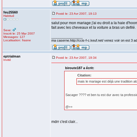
feu25560
Posté le: 23 Avr 2007, 19:13
Habitué
salut pour mon mariage j'ai eu droit a la haie d'hoone
fait avec les cheveaux et la voiture a bras un defilé.
Sexe:
Inscrit le: 25 Mar 2007
_________________
Messages: 127
Localisation: frasne
ma caserne.http://ccis-f-c.keuf.net/ venez voir on est 3 a
eptrialman
Posté le: 23 Avr 2007, 19:34
Invité
biroute187 a écrit:
Citation:
mais le mariage est déjà une tradition al
Sacager ???? et ben tu est dur avec ta professio
@++
mdrr c'est clair...