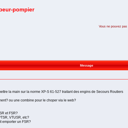
apeur-pompier
Vous ne pouvez pas pa
Message
ettre la main sur la norme XP-S 61-527 traitant des engins de Secours Routiers
ument? ou une combine pour le choper via le web?
 VSR et FSR?
FPTSR, VTUSR, etc?
doit emporter un FSR?