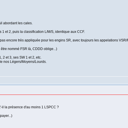
il abordant les cales.
 1 et 2, puis la classification L/M/S, identique aux CCF.
 pas encore très appliquée pour les engins SR, avec toujours les appelations VSR
ut être nommé FSR là, CDDD oblige...)
2 et 3, ses SW 1 et 2, etc.
ns de nos Légers/Moyens/Lourds.
'-il la présence d'au moins 1 LSPCC ?
ayer...)