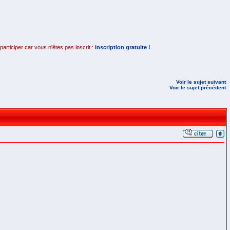
rticiper car vous n'êtes pas inscrit :
inscription gratuite !
Voir le sujet suivant
Voir le sujet précédent