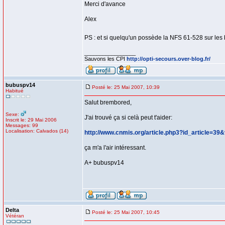
Merci d'avance
Alex
PS : et si quelqu'un possède la NFS 61-528 sur les b
_________________
Sauvons les CPI
http://opti-secours.over-blog.fr/
bubuspv14
Posté le: 25 Mai 2007, 10:39
Habitué
Salut brembored,
Sexe:
J'ai trouvé ça si celà peut t'aider:
Inscrit le: 29 Mai 2006
Messages: 99
Localisation: Calvados (14)
http://www.cnmis.org/article.php3?id_article
ça m'a l'air intéressant.
A+ bubuspv14
Delta
Posté le: 25 Mai 2007, 10:45
Vétéran