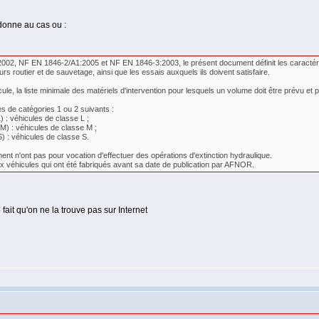
 donne au cas ou :
, NF EN 1846-2/A1:2005 et NF EN 1846-3:2003, le présent document définit les caractérist
 routier et de sauvetage, ainsi que les essais auxquels ils doivent satisfaire.
cule, la liste minimale des matériels d'intervention pour lesquels un volume doit être prévu et
s de catégories 1 ou 2 suivants :
 : véhicules de classe L ;
) : véhicules de classe M ;
 : véhicules de classe S.
nt n'ont pas pour vocation d'effectuer des opérations d'extinction hydraulique.
x véhicules qui ont été fabriqués avant sa date de publication par AFNOR.
 fait qu'on ne la trouve pas sur Internet