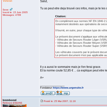
Salut,
Tu as peut etre deja trouvé ces infos, mais je te les
Sexe:
Inscrit le: 15 Juin 2005
Messages: 4789
Citation:
En complément aux normes NF EN 1846-2:2002
notamment destinés aux opérations de secours
Il fournit, en outre, pour chaque type de véhi
Le présent document s'applique aux véhicule
- Véhicules de Secours Routier Léger (VSRL)
- Véhicules de Secours Routier Moyen (VSRM
- Véhicules de Secours Routier Super (VSRS)
Les véhicules couverts par le présent docume
Le présent document n'est pas applicable au
Il y a aussi le sommaire mais je t'en ferai grace.
Et la norme coute 52,85 € ... ca explique peut etre le
A+
_________________
Fondateur
https://www.urgensite.fr
brembored
Posté le: 25 Mai 2007, 11:16
Référent ENGINS