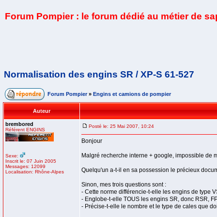
Forum Pompier : le forum dédié au métier de s
Normalisation des engins SR / XP-S 61-527
Forum Pompier
»
Engins et camions de pompier
Auteur
brembored
Posté le: 25 Mai 2007, 10:24
Référent ENGINS
Bonjour
Malgré recherche interne + google, impossible de m
Sexe:
Inscrit le: 07 Juin 2005
Messages: 12099
Quelqu'un a-t-il en sa possession le précieux doc
Localisation: Rhône-Alpes
Sinon, mes trois questions sont :
- Cette norme différencie-t-elle les engins de type
- Englobe-t-elle TOUS les engins SR, donc RSR, 
- Précise-t-elle le nombre et le type de cales que 