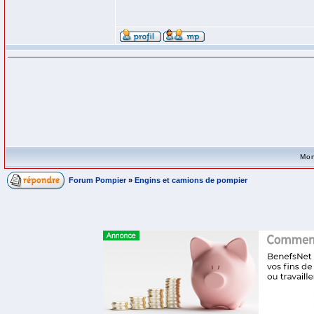
Mon
Forum Pompier
»
Engins et camions de pompier