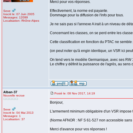
Merci pour vos réponses.
Effectivement, la norme est payante.
Sexe:
Inscrit le: 07 Juin 2005
Dommage pour la diffusion de l'info pour tous.
Messages: 12099
Localisation: Rhône-Alpes
Je ne sais pas si l'annexe A irait à un niveau de déta
Concernant les classes, on se perd entre les classes
Cette classification en fonction du PTAC ne semble
(on peut noter qu'à engin identique, un VSR ici pe
On tend vers le modèle Germanique, avec ses RW 1, 
Le chiffre y définit la puissance de l'agrès, au se
Alban-37
Posté le: 08 Nov 2017, 14:19
Nouvelle recrue
Bonjour,
Sexe:
L'armement minimum obligatoire d'un VSR impose t
Inscrit le: 04 Mai 2013
Messages: 1
Localisation: 37
(Norme AFNOR : NF S 61-527 non accessible sans p
Merci d'avance pour vos réponses !