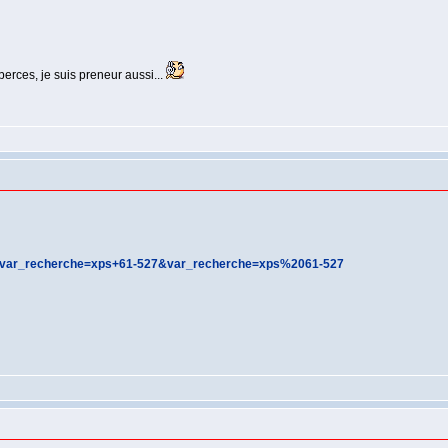
erces, je suis preneur aussi...
=39&var_recherche=xps+61-527&var_recherche=xps%2061-527