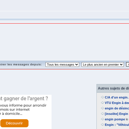
trer les messages depuis:
Autres sujets de d
C/A d'un engin
VTU Engin à de
engin de désin
[insolite] Engin
engin pompe
le
Engin : "Véhicu