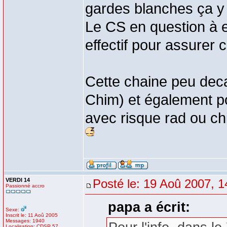
gardes blanches ça y 
Le CS en question à 
effectif pour assurer
Cette chaine peu deca
Chim) et également po
avec risque rad ou ch
VERDI 14
Posté le: 19 Aoû 2007, 1
Passionné accro
papa a écrit:
Sexe:
Inscrit le: 11 Aoû 2005
Messages: 1940
Localisation: CDSP 57