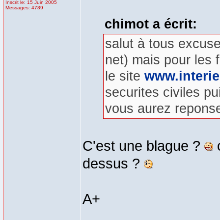
Inscrit le: 15 Juin 2005
Messages: 4789
chimot a écrit:
salut à tous excus
net) mais pour les 
le site
www.interie
securites civiles p
vous aurez reponses
C'est une blague ?
c
dessus ?
A+