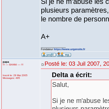
Si je ne m'abuse les c
plusieurs paramètres,
le nombre de personnel
A+
_________________
Fondateur
https://www.urgensite.fr
papa
Posté le: 03 Juil 2007, 2
!!! ---- BANNI ---- !!!
Delta a écrit:
Inscrit le: 29 Mai 2005
Messages: 495
Salut,
Si je ne m'abuse le
plusieurs paramètr