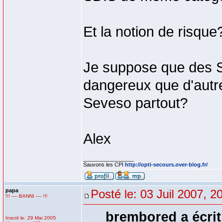
Et la notion de risque
Je suppose que des S
dangereux que d'autr
Seveso partout?
Alex
_________________
Sauvons les CPI
http://opti-secours.over-blog.fr/
papa
Posté le: 03 Juil 2007, 2
!!! ---- BANNI ---- !!!
brembored a écrit
Inscrit le: 29 Mai 2005