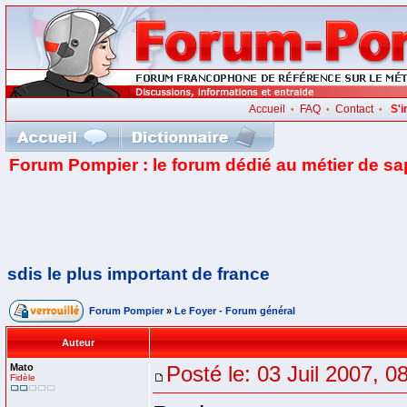
Accueil
FAQ
Contact
S'i
•
•
•
Forum Pompier : le forum dédié au métier de s
sdis le plus important de france
Forum Pompier
»
Le Foyer - Forum général
Auteur
Mato
Posté le: 03 Juil 2007, 0
Fidèle