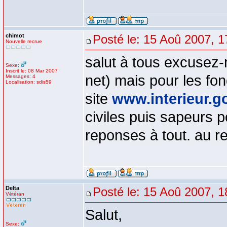
chimot
Posté le: 15 Aoû 2007, 1
Nouvelle recrue
salut à tous excusez-
Sexe:
Inscrit le: 08 Mar 2007
net) mais pour les fo
Messages: 4
Localisation: sdis59
site
www.interieur.go
civiles puis sapeurs 
reponses à tout. au re
Delta
Posté le: 15 Aoû 2007, 1
Vétéran
Salut,
Sexe: