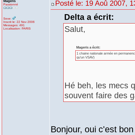
Mageris
Posté le: 19 Aoû 2007, 1
Passionné
Delta a écrit:
Sexe:
Inscrit le: 22 Nov 2006
Messages: 491
Salut,
Localisation: PARIS
Mageris a écrit:
1 chaine nationale armée en permanence 
qu'un VSAV)
Hé beh, les mecs qu
souvent faire des 
Bonjour, oui c'est bon