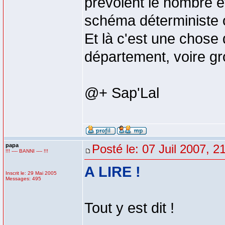
prévoient le nombre e
schéma déterministe o
Et là c'est une chose
département, voire g
@+ Sap'Lal
papa
Posté le: 07 Juil 2007, 2
!!! ---- BANNI ---- !!!
A LIRE !
Inscrit le: 29 Mai 2005
Messages: 495
Tout y est dit !