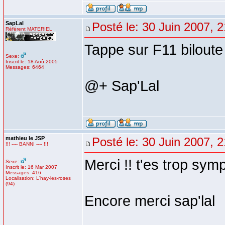
SapLal
Posté le: 30 Juin 2007, 
Référent MATERIEL
Tappe sur F11 biloute
Sexe:
Inscrit le: 18 Aoû 2005
Messages: 6464
@+ Sap'Lal
mathieu le JSP
Posté le: 30 Juin 2007, 
!!! ---- BANNI ---- !!!
Merci !! t'es trop sy
Sexe:
Inscrit le: 16 Mar 2007
Messages: 416
Localisation: L'hay-les-roses
(94)
Encore merci sap'lal