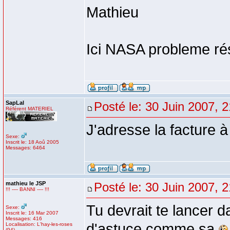
Mathieu
Ici NASA probleme rés
SapLal
Posté le: 30 Juin 2007, 
Référent MATERIEL
J'adresse la facture 
Sexe:
Inscrit le: 18 Aoû 2005
Messages: 6464
mathieu le JSP
Posté le: 30 Juin 2007, 
!!! ---- BANNI ---- !!!
Tu devrait te lancer da
Sexe:
Inscrit le: 16 Mar 2007
Messages: 416
d'astuce comme sa
Localisation: L'hay-les-roses
(94)