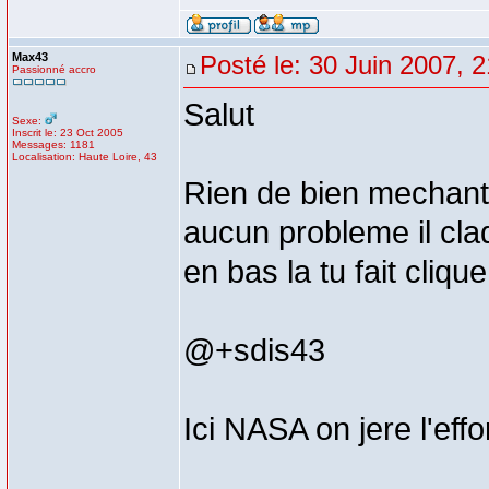
Max43
Posté le: 30 Juin 2007, 
Passionné accro
Salut
Sexe:
Inscrit le: 23 Oct 2005
Messages: 1181
Localisation: Haute Loire, 43
Rien de bien mechant t
aucun probleme il cla
en bas la tu fait clique
@+sdis43
Ici NASA on jere l'eff