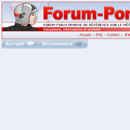
Accueil
FAQ
Contact
S'i
•
•
•