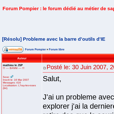
Forum Pompier : le forum dédié au métier de s
[Résolu] Probleme avec la barre d'outils d'IE
Forum Pompier
»
Forum libre
Auteur
mathieu le JSP
Posté le: 30 Juin 2007, 
!!! ---- BANNI ---- !!!
Salut,
Sexe:
Inscrit le: 16 Mar 2007
Messages: 416
Localisation: L'hay-les-roses
(94)
J'ai un probleme avec 
explorer j'ai la dernier