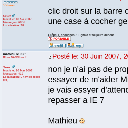
clic droit sur la barre 
Sexe:
une case à cocher gen
Inscrit le: 18 Avr 2007
Messages: 6856
Localisation: 78
_________________
Crêpe 1, chouchen 2 + gnole et toujours debout
mathieu le JSP
Posté le: 30 Juin 2007, 
!!! ---- BANNI ---- !!!
non je n'ai pas de pr
Sexe:
Inscrit le: 16 Mar 2007
Messages: 416
essayer de m'aider M
Localisation: L'hay-les-roses
(94)
je vais essyer d'atten
repasser a IE 7
Mathieu