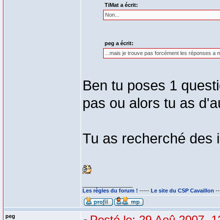
TiMat a écrit:
Non...
peg a écrit:
...mais je trouve pas forcément les réponses a 
Ben tu poses 1 questi
pas ou alors tu as d'a
Tu as recherché des i
_________________
Les règles du forum !
-----
Le site du CSP Cavaillon
--
peg
Posté le: 29 Aoû 2007, 1