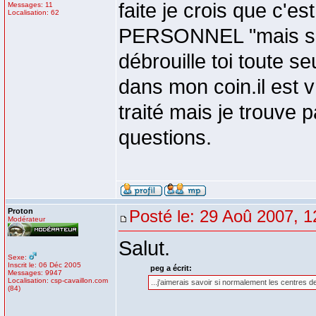
faite je crois que
Messages: 11
Localisation: 62
PERSONNEL "mais si 
débrouille toi toute s
dans mon coin.il est v
traité mais je trouve
questions.
Proton
Posté le: 29 Aoû 2007, 1
Modérateur
Salut.
Sexe:
Inscrit le: 06 Déc 2005
peg a écrit:
Messages: 9947
Localisation: csp-cavaillon.com
...j'aimerais savoir si normalement les centres
(84)