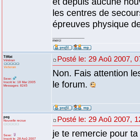
et depuis aucune nouv
les centres de secour
épreuves physique de
_________________
merci
TiMat
Posté le: 29 Aoû 2007, 0
Vétéran
Non. Fais attention le
Sexe:
le forum.
Inscrit le: 18 Mar 2005
Messages: 8245
peg
Posté le: 29 Aoû 2007, 1
Nouvelle recrue
je te remercie pour t
Sexe:
Inscrit le: 28 Aoû 2007