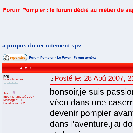
Forum Pompier : le forum dédié au métier de s
a propos du recrutement spv
Forum Pompier
»
Le Foyer - Forum général
Auteur
peg
Posté le: 28 Aoû 2007, 2
Nouvelle recrue
bonsoir,je suis passio
Sexe:
Inscrit le: 28 Aoû 2007
vécu dans une casern
Messages: 11
Localisation: 62
devenir pompier avant
dans l'aventure.j'ai d