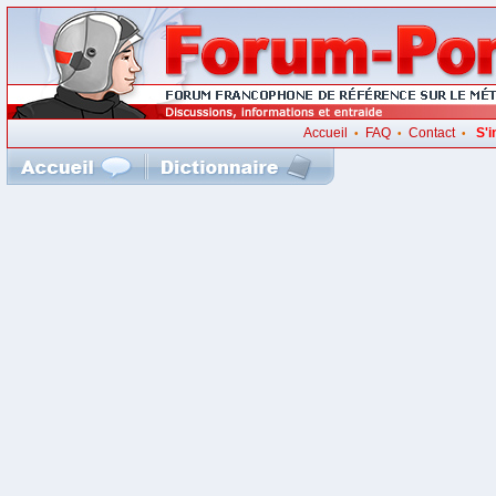
Accueil
FAQ
Contact
S'i
•
•
•