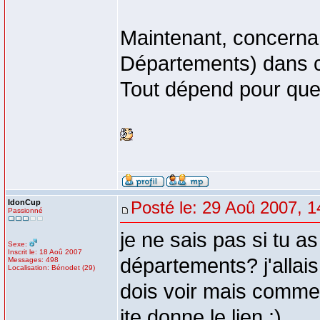
Maintenant, concern
Départements) dans ce
Tout dépend pour quel 
IdonCup
Posté le: 29 Aoû 2007, 1
Passionné
je ne sais pas si tu as
Sexe:
Inscrit le: 18 Aoû 2007
départements? j'allais
Messages: 498
Localisation: Bénodet (29)
dois voir mais comme 
jte donne le lien ;)