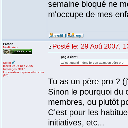
semaine bloqué ne me 
m'occupe de mes enf
Proton
Posté le: 29 Aoû 2007, 1
Modérateur
peg a écrit:
..c'est quand méme fort en ayant un pére pro
Sexe:
Inscrit le: 06 Déc 2005
Messages: 9947
Localisation: csp-cavaillon.com
(84)
Tu as un père pro ? (j'a
Sinon le pourquoi du 
membres, ou plutôt po
C'est pour les habitue
initiatives, etc...