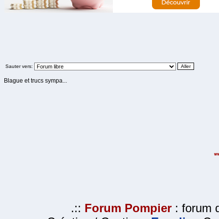
Sauter vers:
Blague et trucs sympa...
.::
Forum Pompier
: forum d