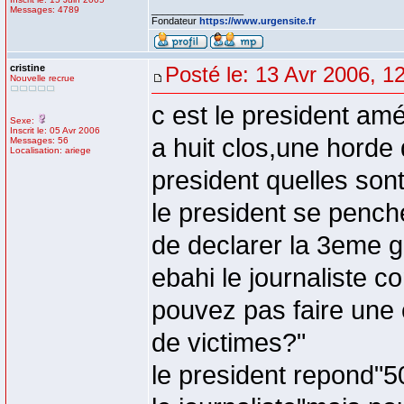
Messages: 4789
_________________
Fondateur
https://www.urgensite.fr
cristine
Posté le: 13 Avr 2006, 1
Nouvelle recrue
c est le president amé
Sexe:
Inscrit le: 05 Avr 2006
a huit clos,une horde 
Messages: 56
Localisation: ariege
president quelles son
le president se pench
de declarer la 3eme g
ebahi le journaliste c
pouvez pas faire une 
de victimes?"
le president repond"50