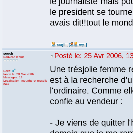
le journaliste"mais po
le president se tourne a
avais dit!!tout le mon
souch
Posté le: 25 Avr 2006, 1
Nouvelle recrue
Une trésjolie femme r
Sexe:
Inscrit le: 29 Mar 2006
est à la recherche d'u
Messages: 18
Localisation: meurthe et moselle
(54)
l'ordinaire. Comme ell
confie au vendeur :
- Je viens de quitter 