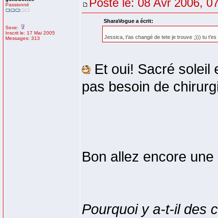
Posté le: 08 Avr 2006, 0
Passionné
SharaVogue a écrit:
Sexe:
Inscrit le: 17 Mai 2005
Jessica, t'as changé de tete je trouve ;))) tu t'es c
Messages: 313
Et oui! Sacré solei
pas besoin de chirurg
Bon allez encore une d
Pourquoi y a-t-il des