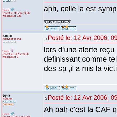
ahh, celle la est sym
Sexe:
Inscrit le: 09 Jan 2006
Messages: 332
_________________
Sgt-Pic2-Pae1-Pae3
samiel
Posté le: 12 Avr 2006, 0
Nouvelle recrue
lors d'une alerte reçu
Sexe:
Inscrit le: 11 Avr 2006
definissant comme tel
Messages: 9
des sp ,il a mis la vict
Delta
Posté le: 12 Avr 2006, 0
Vétéran
Ah bah c'est la CAF q
Sexe:
Inscrit le: 15 Juin 2005