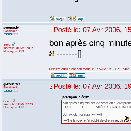
petergade
Posté le: 07 Avr 2006, 1
Passionné
bon après cinq minute
Sexe:
Inscrit le: 01 Mar 2006
-------[]
Messages: 499
Dernière édition par petergade le 07 Avr 2006, 21:21; édité 1
g6kouettes
Posté le: 07 Avr 2006, 1
Passionné
petergade a écrit:
Sexe:
bon après cinq minutes de reflexion tu comprends
Inscrit le: 17 Mai 2005
mieux. --------[______]. Voilà tu sauras ou passer
Messages: 313
Bon ok ok moi aussi -------[]
----][ je la rouvre j'ai oublié de dire au revoir
-