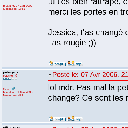
tu t'es bien rattrapé, e
Inscrit le: 07 Jan 2006
Messages: 1053
merçi les portes en tr
Jessica, t'as changé de
t'as rougie ;))
petergade
Posté le: 07 Avr 2006, 2
Passionné
lol mdr. Pas mal la pe
Sexe:
Inscrit le: 01 Mar 2006
change? Ce sont les m
Messages: 499
g6kouettes