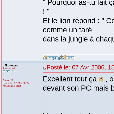
" Pourquoi as-tu fait 
! "
Et le lion répond : " 
comme un taré
dans la jungle à chaque
g6kouettes
Posté le: 07 Avr 2006, 1
Passionné
Excellent tout ça
, o
Sexe:
Inscrit le: 17 Mai 2005
devant son PC mais b
Messages: 313