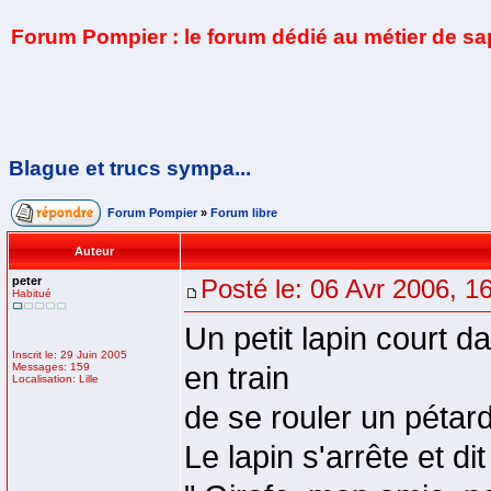
Forum Pompier : le forum dédié au métier de s
Blague et trucs sympa...
Forum Pompier
»
Forum libre
Auteur
peter
Posté le: 06 Avr 2006, 1
Habitué
Un petit lapin court d
Inscrit le: 29 Juin 2005
Messages: 159
en train
Localisation: Lille
de se rouler un pétard
Le lapin s'arrête et dit 