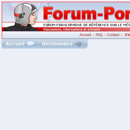
Accueil
FAQ
Contact
S'i
•
•
•