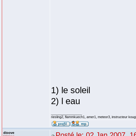
1) le soleil
2) l eau
_________________
riesling2, flammkuech1, amer1, meteor3, instructeur koug
dioove
Posté le: 02 Jan 2007, 1