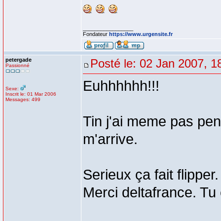
_________________
Fondateur
https://www.urgensite.fr
petergade
Posté le: 02 Jan 2007, 1
Passionné
Euhhhhhh!!!
Sexe:
Inscrit le: 01 Mar 2006
Messages: 499
Tin j'ai meme pas pen
m'arrive.
Serieux ça fait flipper.
Merci deltafrance. Tu