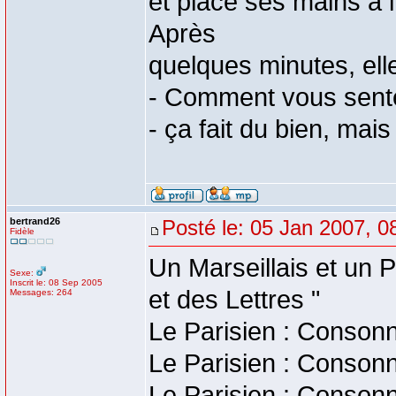
et place ses mains à l
Après
quelques minutes, ell
- Comment vous sent
- ça fait du bien, mais
bertrand26
Posté le: 05 Jan 2007, 0
Fidèle
Un Marseillais et un P
Sexe:
Inscrit le: 08 Sep 2005
et des Lettres "
Messages: 264
Le Parisien : Consonn
Le Parisien : Consonn
Le Parisien : Conson