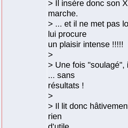
> Il insère donc son 
marche.
> ... et il ne met pas
lui procure
un plaisir intense !!!!!
>
> Une fois "soulagé",
... sans
résultats !
>
> Il lit donc hâtiveme
rien
d'utile...