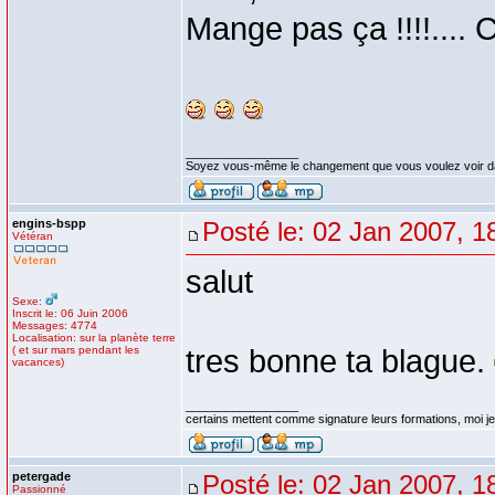
Mange pas ça !!!!.... C
_________________
Soyez vous-même le changement que vous voulez voir d
engins-bspp
Posté le: 02 Jan 2007, 1
Vétéran
salut
Sexe:
Inscrit le: 06 Juin 2006
Messages: 4774
Localisation: sur la planète terre
( et sur mars pendant les
tres bonne ta blague.
vacances)
_________________
certains mettent comme signature leurs formations, moi je 
petergade
Posté le: 02 Jan 2007, 1
Passionné