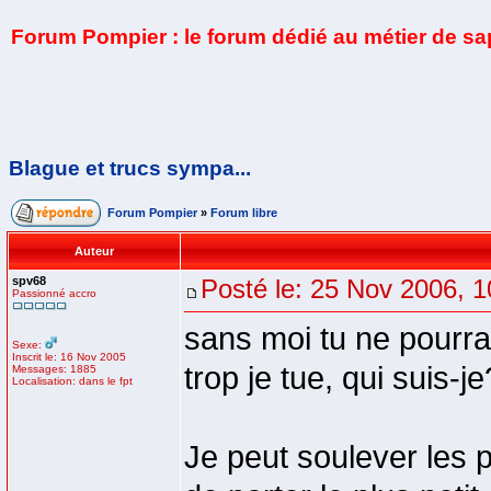
Forum Pompier : le forum dédié au métier de s
Blague et trucs sympa...
Forum Pompier
»
Forum libre
Auteur
spv68
Posté le: 25 Nov 2006, 1
Passionné accro
sans moi tu ne pourra
Sexe:
Inscrit le: 16 Nov 2005
trop je tue, qui suis-je
Messages: 1885
Localisation: dans le fpt
Je peut soulever les 