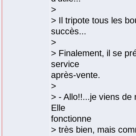
>
> Il tripote tous les 
succès...
>
> Finalement, il se pré
service
après-vente.
>
> - Allo!!...je viens 
Elle
fonctionne
> très bien, mais comm