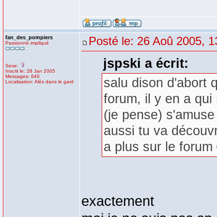
fan_des_pompiers
Posté le: 26 Aoû 2005, 1
Passionné impliqué
jspski a écrit:
Sexe:
Inscrit le: 28 Jan 2005
Messages: 640
salu dison d'abort 
Localisation: Alès dans le gard
forum, il y en a qui
(je pense) s'amuse 
aussi tu va découvri
a plus sur le forum
exactement