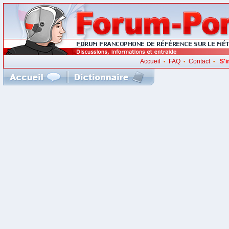
Accueil
FAQ
Contact
S'i
•
•
•