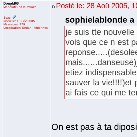
Donald08
Posté le: 28 Aoû 2005, 1
Modérateur à la retraite
sophielablonde a 
Sexe:
Inscrit le: 18 Fév 2005
Messages: 979
Localisation: Sedan - Ardennes
je suis tte nouvelle
vois que ce n est p
reponse.....(desol
mais......danseuse)
etiez indispensable
sauver la vie!!!!)et
ai fais ce qui me ten
On est pas à ta dipos