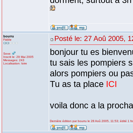
dorment, surtout à 3h
bourru
Posté le: 27 Aoû 2005, 1
Fidèle
bonjour tu es bienven
Sexe:
Inscrit le: 29 Mai 2005
tu sais les pompiers 
Messages: 243
Localisation: loire
alors pompiers ou pas
Tu as ta place
ICI
voila donc a la procha
Dernière édition par bourru le 28 Aoû 2005, 11:53; édité 1 fo