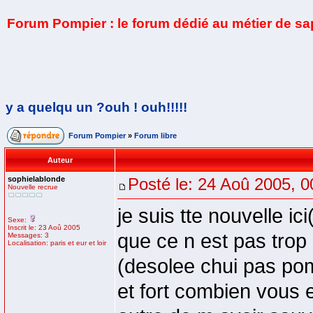
Forum Pompier : le forum dédié au métier de s
y a quelqu un ?ouh ! ouh!!!!!
Forum Pompier
»
Forum libre
Auteur
sophielablonde
Posté le: 24 Aoû 2005, 0
Nouvelle recrue
je suis tte nouvelle ic
Sexe:
Inscrit le: 23 Aoû 2005
que ce n est pas trop 
Messages: 3
Localisation: paris et eur et loir
(desolee chui pas pom
et fort combien vous e