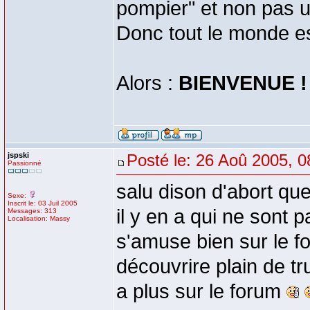
pompier" et non pas 
Donc tout le monde es
Alors :
BIENVENUE !
jspski
Posté le: 26 Aoû 2005, 0
Passionné
salu dison d'abort que
Sexe:
Inscrit le: 03 Juil 2005
il y en a qui ne sont p
Messages: 313
Localisation: Massy
s'amuse bien sur le fo
découvrire plain de tr
a plus sur le forum