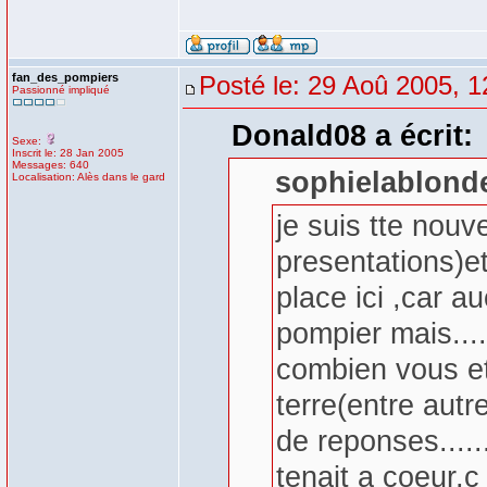
fan_des_pompiers
Posté le: 29 Aoû 2005, 1
Passionné impliqué
Donald08 a écrit:
Sexe:
Inscrit le: 28 Jan 2005
Messages: 640
sophielablonde
Localisation: Alès dans le gard
je suis tte nouve
presentations)et
place ici ,car a
pompier mais....
combien vous et
terre(entre autr
de reponses.....
tenait a coeur,c e