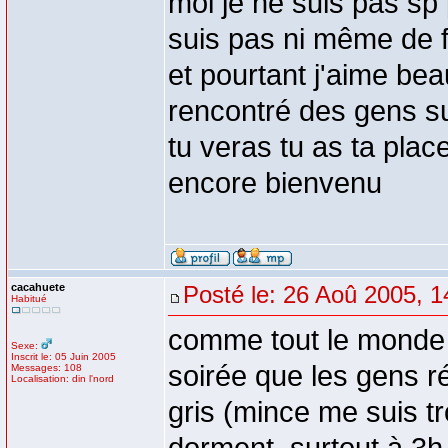
moi je ne suis pas sp 
suis pas ni même de 
et pourtant j'aime beau
rencontré des gens s
tu veras tu as ta pl
encore bienvenu
cacahuete
Posté le: 26 Aoû 2005, 1
Habitué
comme tout le monde t
Sexe:
Inscrit le: 05 Juin 2005
soirée que les gens ré
Messages: 108
Localisation: din l'nord
gris (mince me suis 