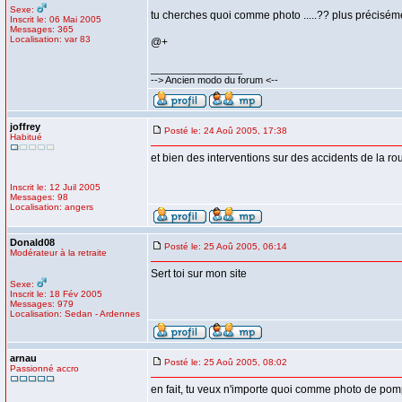
Sexe:
tu cherches quoi comme photo .....?? plus précisém
Inscrit le: 06 Mai 2005
Messages: 365
Localisation: var 83
@+
_________________
--> Ancien modo du forum <--
joffrey
Posté le: 24 Aoû 2005, 17:38
Habitué
et bien des interventions sur des accidents de la ro
Inscrit le: 12 Juil 2005
Messages: 98
Localisation: angers
Donald08
Posté le: 25 Aoû 2005, 06:14
Modérateur à la retraite
Sert toi sur mon site
Sexe:
Inscrit le: 18 Fév 2005
Messages: 979
Localisation: Sedan - Ardennes
arnau
Posté le: 25 Aoû 2005, 08:02
Passionné accro
en fait, tu veux n'importe quoi comme photo de pom