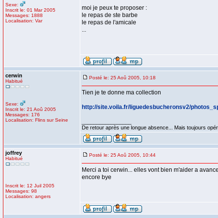
Sexe:
moi je peux te proposer :
Inscrit le: 01 Mar 2005
le repas de ste barbe
Messages: 1888
Localisation: Var
le repas de l'amicale
...
cerwin
Posté le: 25 Aoû 2005, 10:18
Habitué
Tien je te donne ma collection
Sexe:
http://site.voila.fr/liguedesbucheronsv2/photos_s
Inscrit le: 21 Aoû 2005
Messages: 176
Localisation: Flins sur Seine
_________________
De retour après une longue absence... Mais toujours opéra
joffrey
Posté le: 25 Aoû 2005, 10:44
Habitué
Merci a toi cerwin... elles vont bien m'aider a avanc
encore bye
Inscrit le: 12 Juil 2005
Messages: 98
Localisation: angers