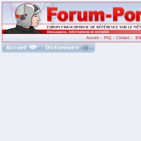
Accueil
FAQ
Contact
S'i
•
•
•