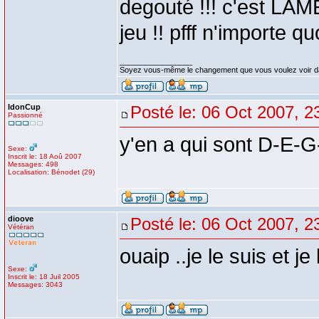
degouté !!! c'est LAME
jeu !! pfff n'importe quo
_________________
Soyez vous-même le changement que vous voulez voir d
IdonCup
Posté le: 06 Oct 2007, 2
Passionné
y'en a qui sont D-E
Sexe:
Inscrit le: 18 Aoû 2007
Messages: 498
Localisation: Bénodet (29)
dioove
Posté le: 06 Oct 2007, 2
Vétéran
ouaip ..je le suis et j
Sexe:
Inscrit le: 18 Juil 2005
Messages: 3043