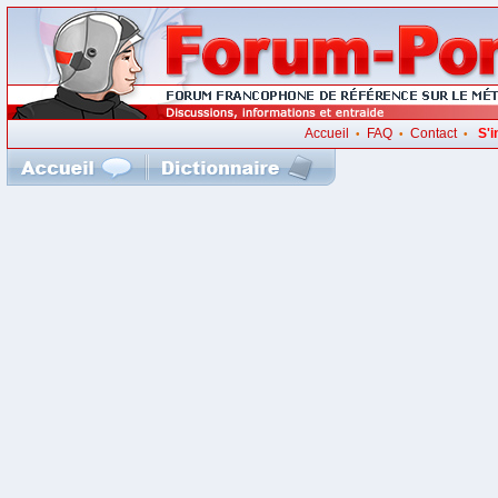
Accueil
FAQ
Contact
S'i
•
•
•