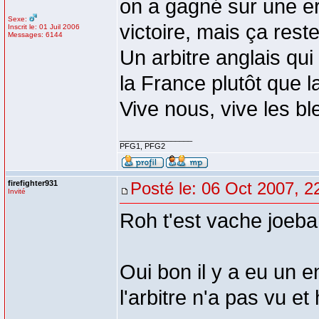
on a gagné sur une err
Sexe:
victoire, mais ça reste 
Inscrit le: 01 Juil 2006
Messages: 6144
Un arbitre anglais qui
la France plutôt que l
Vive nous, vive les bl
_________________
PFG1, PFG2
firefighter931
Posté le: 06 Oct 2007, 2
Invité
Roh t'est vache joebar
Oui bon il y a eu un e
l'arbitre n'a pas vu 