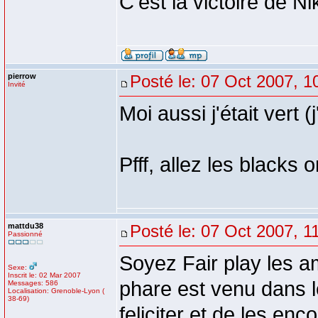
C'est la victoire de N
pierrow
Posté le: 07 Oct 2007, 1
Invité
Moi aussi j'était vert (j
Pfff, allez les blacks 
mattdu38
Posté le: 07 Oct 2007, 1
Passionné
Soyez Fair play les a
Sexe:
Inscrit le: 02 Mar 2007
phare est venu dans l
Messages: 586
Localisation: Grenoble-Lyon (
38-69)
feliciter et de les en