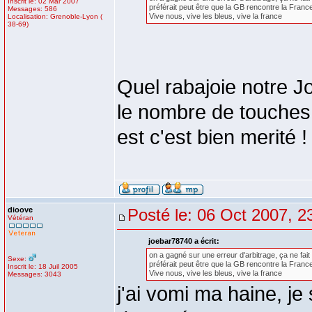
Inscrit le: 02 Mar 2007
préférait peut être que la GB rencontre la France
Messages: 586
Vive nous, vive les bleus, vive la france
Localisation: Grenoble-Lyon (
38-69)
Quel rabajoie notre J
le nombre de touches n
est c'est bien merité !
dioove
Posté le: 06 Oct 2007, 2
Vétéran
joebar78740 a écrit:
on a gagné sur une erreur d'arbitrage, ça ne fait p
Sexe:
préférait peut être que la GB rencontre la France
Inscrit le: 18 Juil 2005
Vive nous, vive les bleus, vive la france
Messages: 3043
j'ai vomi ma haine, je