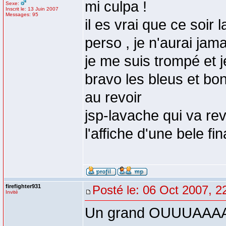
mi culpa !
Sexe:
Inscrit le: 13 Juin 2007
Messages: 95
il es vrai que ce soir l
perso , je n'aurai jama
je me suis trompé et j
bravo les bleus et bo
au revoir
jsp-lavache qui va rev
l'affiche d'une bele fin
firefighter931
Posté le: 06 Oct 2007, 2
Invité
Un grand OUUUAAAAAI