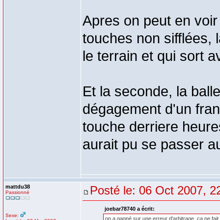
Apres on peut en voir 
touches non sifflées,
le terrain et qui sort a
Et la seconde, la ball
dégagement d'un franc
touche derriere heur
aurait pu se passer a
mattdu38
Posté le: 06 Oct 2007, 2
Passionné
joebar78740 a écrit:
Sexe:
on a gagné sur une erreur d'arbitrage, ça ne fait p