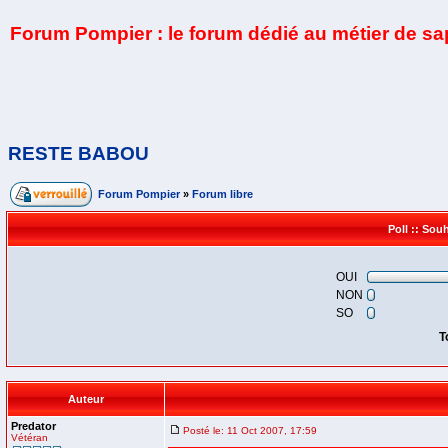
Forum Pompier : le forum dédié au métier de s
RESTE BABOU
Forum Pompier
»
Forum libre
Poll :: Sou
OUI
NON
SO
T
Auteur
Predator
Posté le: 11 Oct 2007, 17:59
Vétéran