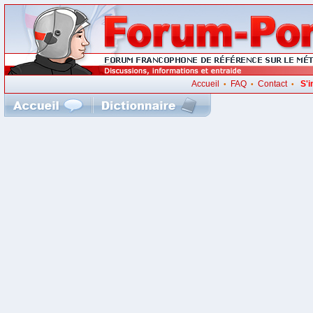
Accueil
FAQ
Contact
S'i
•
•
•