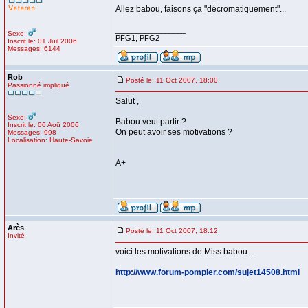
Allez babou, faisons ça "décromatiquement"...
_________________
Sexe:
PFG1, PFG2
Inscrit le: 01 Juil 2006
Messages: 6144
Rob
Posté le: 11 Oct 2007, 18:00
Passionné impliqué
Salut ,
Sexe:
Babou veut partir ?
Inscrit le: 06 Aoû 2006
On peut avoir ses motivations ?
Messages: 998
Localisation: Haute-Savoie
A+
Arès
Posté le: 11 Oct 2007, 18:12
Invité
voici les motivations de Miss babou...
http://www.forum-pompier.com/sujet14508.html