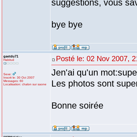
suggestions, vous sa
bye bye
gaetdu71
Posté le: 02 Nov 2007, 2
Habitué
Jen'ai qu'un mot:supe
Sexe:
Inscrit le: 30 Oct 2007
Les photos sont superb
Messages: 60
Localisation: chalon sur saone
Bonne soirée