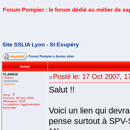
Forum Pompier : le forum dédié au métier de s
Site SSLIA Lyon - St Exupéry
Forum Pompier
»
Autres sites
Auteur
FLAMS18
Posté le: 17 Oct 2007, 1
Vétéran
Salut !!
Sexe:
Inscrit le: 09 Sep 2006
Messages: 3105
Localisation: Agglomération
lyonnaise
Voici un lien qui devra
pense surtout à SPV-S