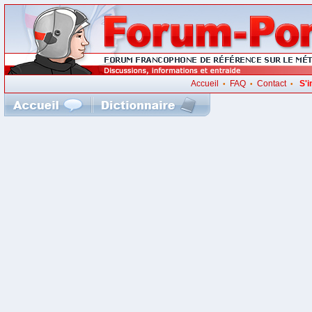
Accueil
FAQ
Contact
S'i
•
•
•