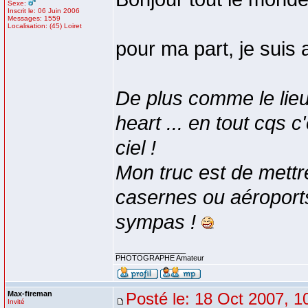
Sexe:
Inscrit le: 06 Juin 2006
Messages: 1559
Localisation: (45) Loiret
pour ma part, je suis a
De plus comme le lieu 
heart ... en tout cqs 
ciel !
Mon truc est de mett
casernes ou aéroports,
sympas !
_________________
PHOTOGRAPHE Amateur
Max-fireman
Posté le: 18 Oct 2007, 1
Invité