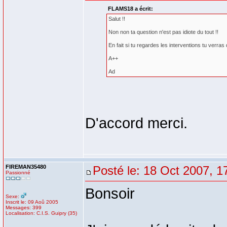
FLAMS18 a écrit:
Salut !!
Non non ta question n'est pas idiote du tout !!
En fait si tu regardes les interventions tu verra
A++
Ad
D'accord merci.
FIREMAN35480
Posté le: 18 Oct 2007, 1
Passionné
Bonsoir
Sexe:
Inscrit le: 09 Aoû 2005
Messages: 399
Localisation: C.I.S. Guipry (35)