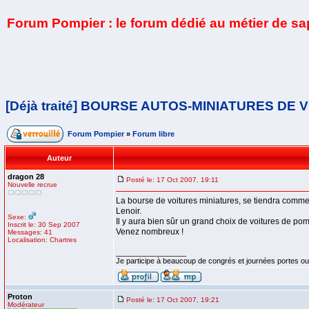
Forum Pompier : le forum dédié au métier de s
[Déjà traité] BOURSE AUTOS-MINIATURES DE
Forum Pompier
»
Forum libre
Auteur
dragon 28
Posté le: 17 Oct 2007, 19:11
Nouvelle recrue
La bourse de voitures miniatures, se tiendra comme
Lenoir.
Sexe:
Il y aura bien sûr un grand choix de voitures de pomp
Inscrit le: 30 Sep 2007
Venez nombreux !
Messages: 41
Localisation: Chartres
_________________
Je participe à beaucoup de congrés et journées portes ou
Proton
Posté le: 17 Oct 2007, 19:21
Modérateur