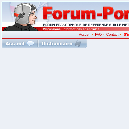
Accueil
FAQ
Contact
S'i
•
•
•