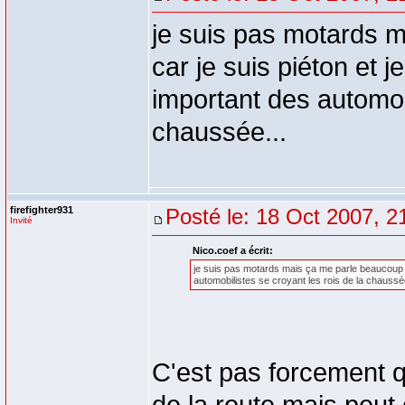
je suis pas motards m
car je suis piéton et
important des automobi
chaussée...
firefighter931
Posté le: 18 Oct 2007, 2
Invité
Nico.coef a écrit:
je suis pas motards mais ça me parle beaucoup l
automobilistes se croyant les rois de la chaussée
C'est pas forcement qu