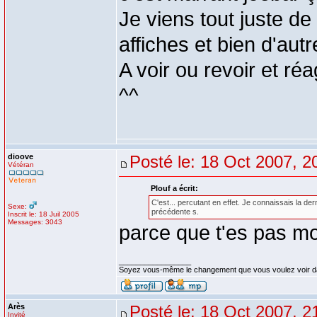
Je viens tout juste de
affiches et bien d'autr
A voir ou revoir et réa
^^
dioove
Posté le: 18 Oct 2007, 2
Vétéran
Plouf a écrit:
C'est... percutant en effet. Je connaissais la d
Sexe:
précédente s.
Inscrit le: 18 Juil 2005
Messages: 3043
parce que t'es pas mot
_________________
Soyez vous-même le changement que vous voulez voir d
Arès
Posté le: 18 Oct 2007, 2
Invité