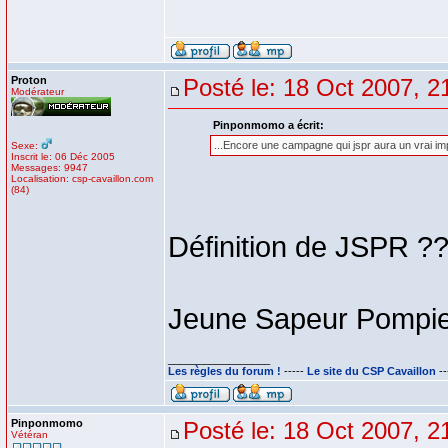
Proton
Posté le: 18 Oct 2007, 2
Modérateur
Pinponmomo a écrit:
...Encore une campagne qui jspr aura un vrai impa
Sexe:
Inscrit le: 06 Déc 2005
Messages: 9947
Localisation: csp-cavaillon.com
(84)
Définition de JSPR ?
Jeune Sapeur Pompi
_________________
Les règles du forum !
-----
Le site du CSP Cavaillon
--
Pinponmomo
Posté le: 18 Oct 2007, 2
Vétéran