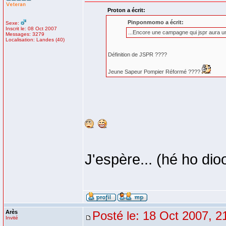
Proton a écrit:
Pinponmomo a écrit:
Sexe:
Inscrit le: 08 Oct 2007
...Encore une campagne qui jspr aura un 
Messages: 3279
Localisation: Landes (40)
Définition de JSPR ????
Jeune Sapeur Pompier Réformé ????
J'espère... (hé ho dioov
Arès
Posté le: 18 Oct 2007, 2
Invité