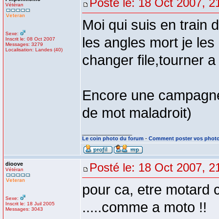
Posté le: 18 Oct 2007, 2
Vétéran
Moi qui suis en train
Sexe:
les angles mort je les
Inscrit le: 08 Oct 2007
Messages: 3279
Localisation: Landes (40)
changer file,tourner a 
Encore une campagne q
de mot maladroit)
_________________
Le coin photo du forum
-
Comment poster vos phot
dioove
Posté le: 18 Oct 2007, 2
Vétéran
pour ca, etre motard c'
Sexe:
.....comme a moto !!
Inscrit le: 18 Juil 2005
Messages: 3043