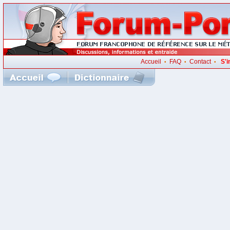
Accueil
FAQ
Contact
S'i
•
•
•