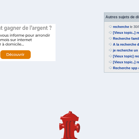
Autres sujets de d
recherche
le 30/
[Vieux topic..] 
Recherche fami
A la recherche 
je recherche un 
[Vieux topic] r
[Vieux topic..]
Recherche spp 