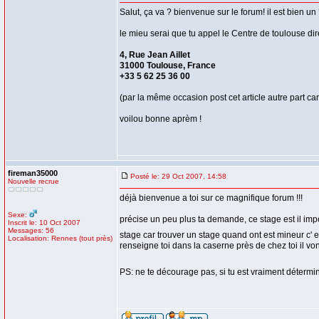
Salut, ça va ? bienvenue sur le forum! il est bien un
le mieu serai que tu appel le Centre de toulouse di
4, Rue Jean Aillet
31000 Toulouse, France
+33 5 62 25 36 00
(par la même occasion post cet article autre part car l
voilou bonne aprèm !
fireman35000
Posté le: 29 Oct 2007, 14:58
Nouvelle recrue
déjà bienvenue a toi sur ce magnifique forum !!!
Sexe:
précise un peu plus ta demande, ce stage est il imp
Inscrit le: 10 Oct 2007
Messages: 56
stage car trouver un stage quand ont est mineur c' 
Localisation: Rennes (tout près)
renseigne toi dans la caserne près de chez toi il vo
PS: ne te décourage pas, si tu est vraiment déterminé