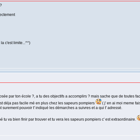
 ?
rectement
a c'est limite...^^)
osée par ton école ?, a tu des objectifs a accomplirs ? mais sache que de toutes f
est déja pas facile mé en plus chez les sapeurs pompiers
( j' en ai moi meme fais
nt surement pouvoir t' indiqué les démarches a suivres et a qui t' adressé.
 tu va bien finir par trouver et tu vera les sapeurs pompiers c' est extraordinaire.